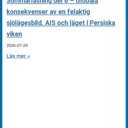
Sommarläsning del 6 – Globala
konsekvenser av en felaktig
sjölägesbild. AIS och läget i Persiska
viken
2026-07-28
Läs mer »