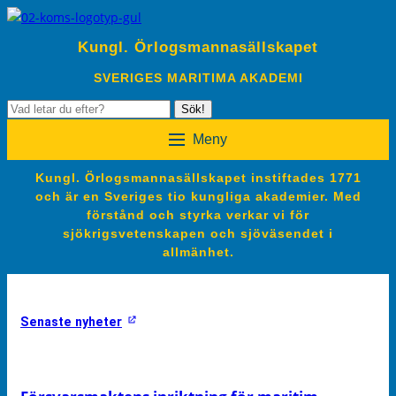
Kungl. Örlogsmannasällskapet
SVERIGES MARITIMA AKADEMI
Sök
Sök!
efter:
Meny
Kungl. Örlogsmannasällskapet instiftades 1771
och är en Sveriges tio kungliga akademier. Med
förstånd och styrka verkar vi för
sjökrigsvetenskapen och sjöväsendet i
allmänhet.
Senaste nyheter