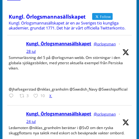
Kungl. Örlogsmannasällskapet
Follow
Kungl. Örlogsmannasällskapet är en av Sveriges tio kungliga
akademier, grundat 1771. Det här är vårt officiella Twitterkonto.
Kungl. Örlogsmannasällskapet
@orlogsman
·
28 jul
Sommarläsning del 5 på @orlogsman webb. Om störningar i den
globala sjölägesbilden, med ytterst aktuella exempel från Persiska
viken.
@jhafsegerstad @niklas_granholm @Swedish_Navy @Sweshipofficial
3
10
X
Kungl. Örlogsmannasällskapet
@orlogsman
·
24 jul
Ledamoten @niklas_granholm berättar i @SvD om den ryska
skuggflottans nya taktik med eskort och beväpnade vakter ombord.