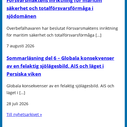
Försvarsmaktens inriktning för maritim
säkerhet och totalförsvarsförmåga i
sjödomänen
Överbefälhavaren har beslutat Försvarsmaktens inriktning
för maritim säkerhet och totalförsvarsförmåga […]
7 augusti 2026
Sommarläsning del 6 – Globala konsekvenser
av en felaktig sjölägesbild. AIS och läget i
Persiska viken
Globala konsekvenser av en felaktig sjölägesbild. AIS och
läget i […]
28 juli 2026
Till nyhetsarkivet »