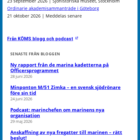
23 september 2026 | Sjöhistoriska museet, Stockholm
Ordinarie akademisammanträde i Göteborg
21 oktober 2026 | Meddelas senare
Från KÖMS blogg och podcast
SENASTE FRÅN BLOGGEN
Ny rapport från de marina kadetterna på
Officersprogrammet
28 juni 2026
Minponton M/51 Zimka – en svensk sjödrönare
före sin tid
24 juni 2026
Podcast: marinchefen om marinens nya
organisation
29 maj 2026
Anskaffning av nya fregatter till marinen – rätt
beslut!