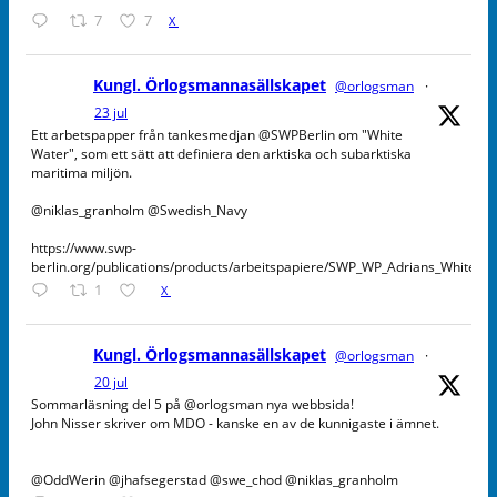
7
7
X
Kungl. Örlogsmannasällskapet
@orlogsman
·
23 jul
Ett arbetspapper från tankesmedjan @SWPBerlin om "White
Water", som ett sätt att definiera den arktiska och subarktiska
maritima miljön.
@niklas_granholm @Swedish_Navy
https://www.swp-
berlin.org/publications/products/arbeitspapiere/SWP_WP_Adrians_WhiteW
1
X
Kungl. Örlogsmannasällskapet
@orlogsman
·
20 jul
Sommarläsning del 5 på @orlogsman nya webbsida!
John Nisser skriver om MDO - kanske en av de kunnigaste i ämnet.
@OddWerin @jhafsegerstad @swe_chod @niklas_granholm