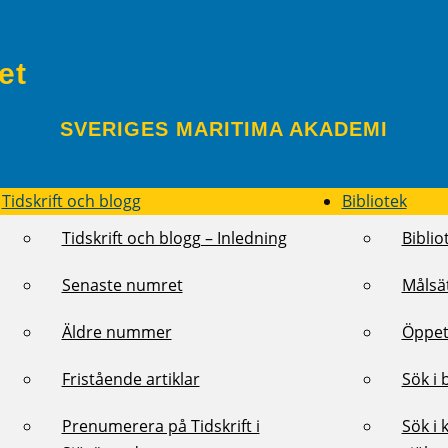
et
SVERIGES MARITIMA AKADEMI
Tidskrift och blogg
Bibliotek
Tidskrift och blogg – Inledning
Biblio
Senaste numret
Målsä
Äldre nummer
Öppet
Fristående artiklar
Sök i 
Prenumerera på Tidskrift i
Sök i 