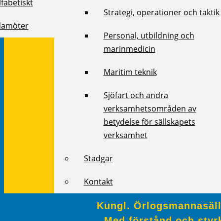
fabetiskt
Strategi, operationer och taktik
damöter
Personal, utbildning och
marinmedicin
Maritim teknik
Sjöfart och andra
verksamhetsområden av
betydelse för sällskapets
verksamhet
Stadgar
Kontakt
Kungl. Örlogsmannasälls
Med förstånd och styrk