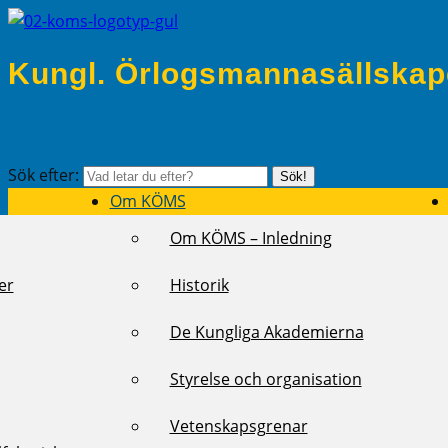
Kungl. Örlogsmannasällskap
Sök efter:
Sök!
Om KÖMS
Om KÖMS – Inledning
er
Historik
De Kungliga Akademierna
Styrelse och organisation
Vetenskapsgrenar