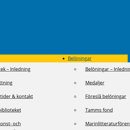
Belöningar
tek – Inledning
Belöningar – Inledni
ttning
Medaljer
tider & kontakt
Föreslå belöningar
biblioteket
Tamms fond
konst- och
Marinlitteraturföre