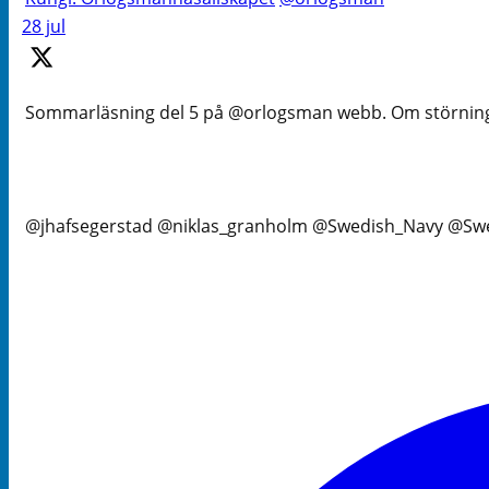
28 jul
Sommarläsning del 5 på @orlogsman webb. Om störningar 
@jhafsegerstad @niklas_granholm @Swedish_Navy @Swes