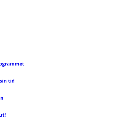
programmet
in tid
on
ut!