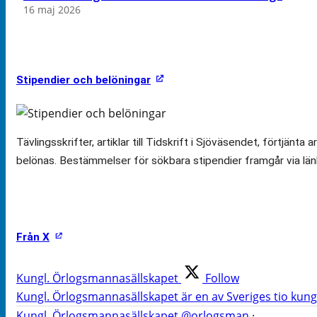
16 maj 2026
Stipendier och belöningar
Tävlingsskrifter, artiklar till Tidskrift i Sjöväsendet, för
belönas. Bestämmelser för sökbara stipendier framgår via län
Från X
Kungl. Örlogsmannasällskapet
Follow
Kungl. Örlogsmannasällskapet är en av Sveriges tio kungl
Kungl. Örlogsmannasällskapet
@orlogsman
·