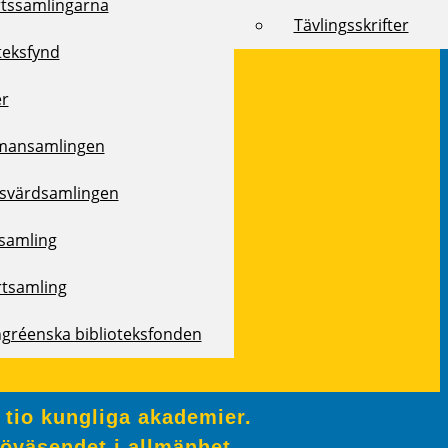
rtssamlingarna
Tävlingsskrifter
teksfynd
er
mansamlingen
svärdsamlingen
samling
rtsamling
ngréenska biblioteksfonden
 tio kungliga akademier.
jöväsendet i allmänhet.