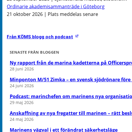
Ordinarie akademisammanträde i Göteborg
21 oktober 2026 | Plats meddelas senare
Från KÖMS blogg och podcast
SENASTE FRÅN BLOGGEN
Ny rapport från de marina kadetterna på Officers
28 juni 2026
Minponton M/51 Zimka – en svensk sjödrönare före s
24 juni 2026
Podcast: marinchefen om marinens nya organisati
29 maj 2026
Anskaffning av nya fregatter till marinen – rätt besl
24 maj 2026
Marinens vägval i ett förändrat säkerhetsläge