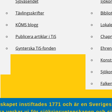
Sjöväsendet
sjöko
Tävlingsskrifter
Biblio
KÖMS blogg
Lokal
Publicera artiklar i TiS
Chap
Gynterska TiS-fonden
Ehren
Konst
Sjöko
Falke
kapet instiftades 1771 och är en Sveriges
a verkar vi för sjökrigsvetenskapen och s