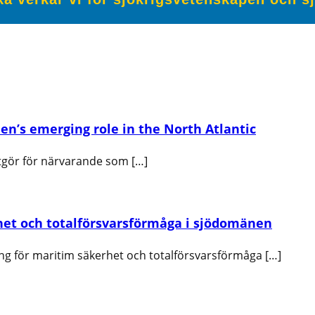
en’s emerging role in the North Atlantic
tgör för närvarande som […]
het och totalförsvarsförmåga i sjödomänen
ng för maritim säkerhet och totalförsvarsförmåga […]