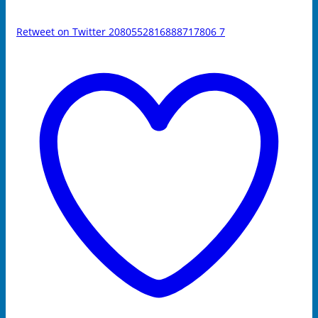
Retweet on Twitter 2080552816888717806
7