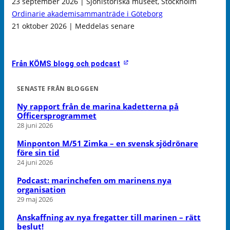
23 september 2026 | Sjöhistoriska museet, Stockholm
Ordinarie akademisammanträde i Göteborg
21 oktober 2026 | Meddelas senare
Från KÖMS blogg och podcast
SENASTE FRÅN BLOGGEN
Ny rapport från de marina kadetterna på
Officersprogrammet
28 juni 2026
Minponton M/51 Zimka – en svensk sjödrönare
före sin tid
24 juni 2026
Podcast: marinchefen om marinens nya
organisation
29 maj 2026
Anskaffning av nya fregatter till marinen – rätt
beslut!