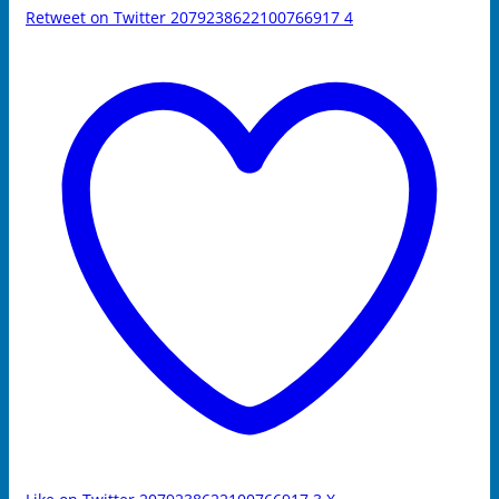
Retweet on Twitter 2079238622100766917
4