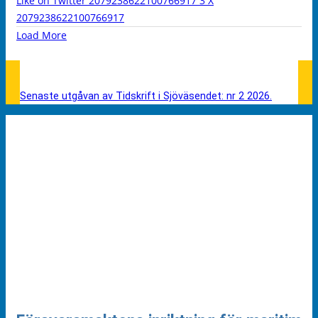
Like on Twitter 2079238622100766917
3
X
2079238622100766917
Load More
Senaste utgåvan av Tidskrift i Sjöväsendet: nr 2 2026.