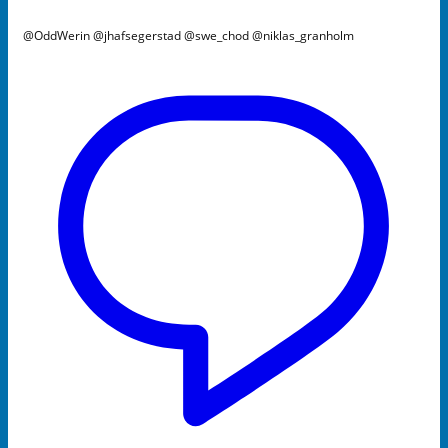
@OddWerin @jhafsegerstad @swe_chod @niklas_granholm