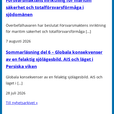
Försvarsmaktens inriktning för maritim
säkerhet och totalförsvarsförmåga i
sjödomänen
Överbefälhavaren har beslutat Försvarsmaktens inriktning
för maritim säkerhet och totalförsvarsförmåga […]
7 augusti 2026
Sommarläsning del 6 – Globala konsekvenser
av en felaktig sjölägesbild. AIS och läget i
Persiska viken
Globala konsekvenser av en felaktig sjölägesbild. AIS och
läget i […]
28 juli 2026
Till nyhetsarkivet »