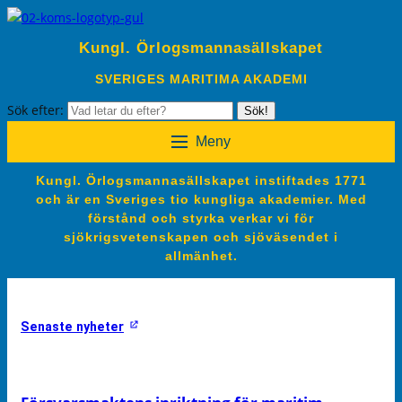
Kungl. Örlogsmannasällskapet
SVERIGES MARITIMA AKADEMI
Sök efter:
Sök!
Meny
Kungl. Örlogsmannasällskapet instiftades 1771
och är en Sveriges tio kungliga akademier. Med
förstånd och styrka verkar vi för
sjökrigsvetenskapen och sjöväsendet i
allmänhet.
Senaste nyheter