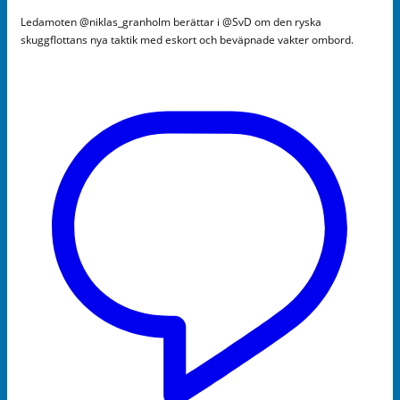
Ledamoten @niklas_granholm berättar i @SvD om den ryska
skuggflottans nya taktik med eskort och beväpnade vakter ombord.