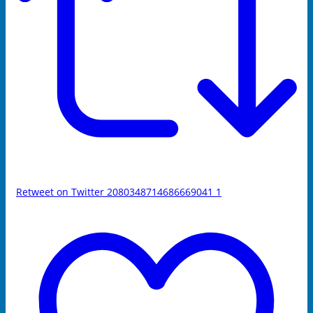
Retweet on Twitter 2080348714686669041
1