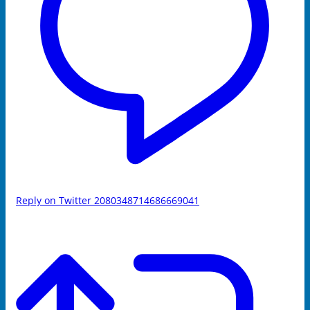
Reply on Twitter 2080348714686669041