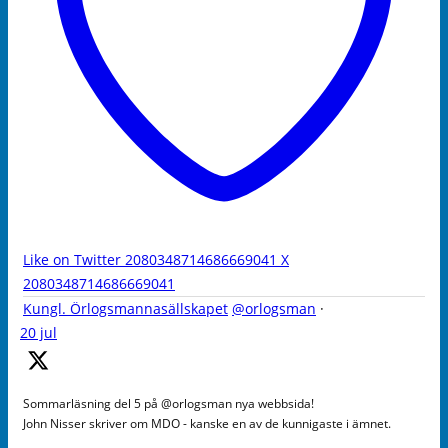
Like on Twitter 2080348714686669041
X
2080348714686669041
Kungl. Örlogsmannasällskapet
@orlogsman
·
20 jul
Sommarläsning del 5 på @orlogsman nya webbsida!
John Nisser skriver om MDO - kanske en av de kunnigaste i ämnet.