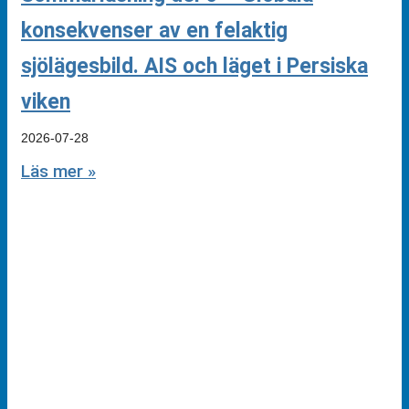
konsekvenser av en felaktig
sjölägesbild. AIS och läget i Persiska
viken
2026-07-28
Läs mer »