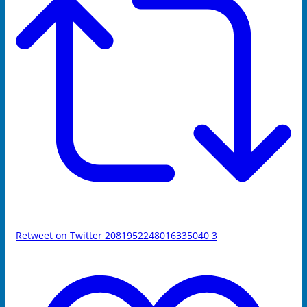
Retweet on Twitter 2081952248016335040
3