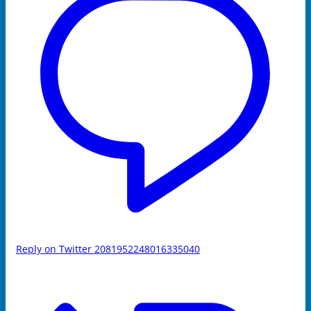
Reply on Twitter 2081952248016335040