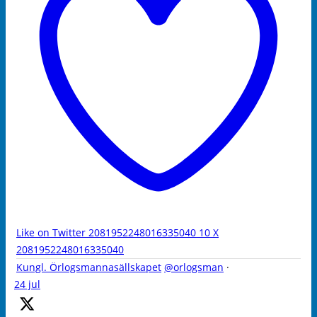
Like on Twitter 2081952248016335040
10
X
2081952248016335040
Kungl. Örlogsmannasällskapet
@orlogsman
·
24 jul