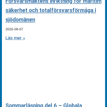
Försvarsmaktens inriktning för maritim
säkerhet och totalförsvarsförmåga i
sjödomänen
2026-08-07
Läs mer »
Sommarläsning del 6 – Globala