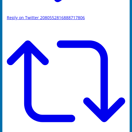
Reply on Twitter 2080552816888717806