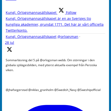
Kungl. Örlogsmannasällskapet
Follow
Kungl. Örlogsmannasällskapet är en av Sveriges tio
kungliga akademier, grundat 1771. Det här är vårt officiella
Twitterkonto.
Kungl. Örlogsmannasällskapet
@orlogsman
·
28 jul
Sommarläsning del 5 på @orlogsman webb. Om störningar i den
globala sjölägesbilden, med ytterst aktuella exempel från Persiska
viken.
@jhafsegerstad @niklas_granholm @Swedish_Navy @Sweshipofficial