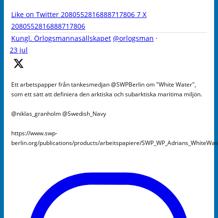
Like on Twitter 2080552816888717806
7
X
2080552816888717806
Kungl. Örlogsmannasällskapet
@orlogsman
·
23 jul
Ett arbetspapper från tankesmedjan @SWPBerlin om "White Water",
som ett sätt att definiera den arktiska och subarktiska maritima miljön.
@niklas_granholm @Swedish_Navy
https://www.swp-
berlin.org/publications/products/arbeitspapiere/SWP_WP_Adrians_WhiteWa