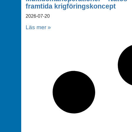
framtida krigföringskoncept
2026-07-20
Läs mer »