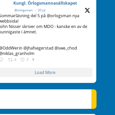
Kungl. Örlogsmannasällskapet
@orlogsman
·
20 jul
Sommarläsning del 5 på @orlogsman nya
webbsida!
John Nisser skriver om MDO - kanske en av de
kunnigaste i ämnet.
@OddWerin @jhafsegerstad @swe_chod
@niklas_granholm
4
3
X
Load More