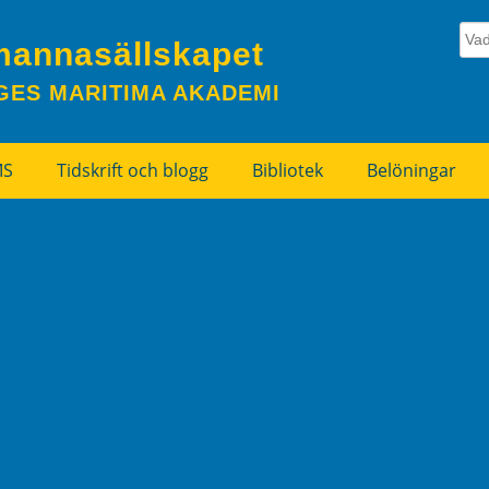
mannasällskapet
GES MARITIMA AKADEMI
MS
Tidskrift och blogg
Bibliotek
Belöningar