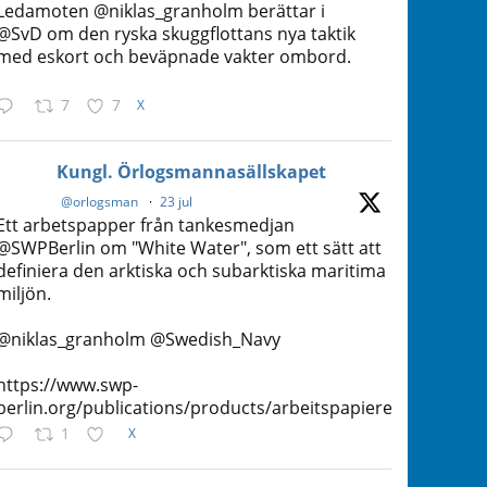
Ledamoten @niklas_granholm berättar i
@SvD om den ryska skuggflottans nya taktik
med eskort och beväpnade vakter ombord.
7
7
X
Kungl. Örlogsmannasällskapet
@orlogsman
·
23 jul
Ett arbetspapper från tankesmedjan
@SWPBerlin om "White Water", som ett sätt att
definiera den arktiska och subarktiska maritima
miljön.
@niklas_granholm @Swedish_Navy
https://www.swp-
berlin.org/publications/products/arbeitspapiere/SWP_WP
1
X