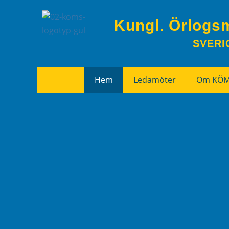
Kungl. Örlogs
SVERI
Hem
Ledamöter
Om KÖ