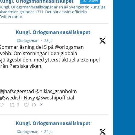
Kungl. Örlogsmannasällskapet
Follow
Kungl. Örlogsmannasällskapet är en av Sveriges tio kungliga
akademier, grundat 1771. Det här är vårt officiella
Twitterkonto.
Kungl. Örlogsmannasällskapet
@orlogsman
·
28 jul
Sommarläsning del 5 på @orlogsman
webb. Om störningar i den globala
sjölägesbilden, med ytterst aktuella exempel
från Persiska viken.
@jhafsegerstad @niklas_granholm
@Swedish_Navy @Sweshipofficial
3
10
X
Kungl. Örlogsmannasällskapet
@orlogsman
·
24 jul