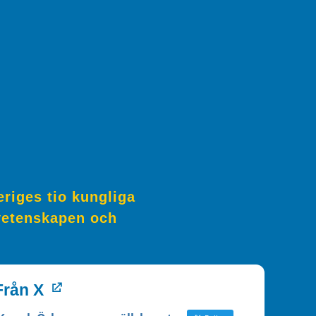
riges tio kungliga
svetenskapen och
Från X