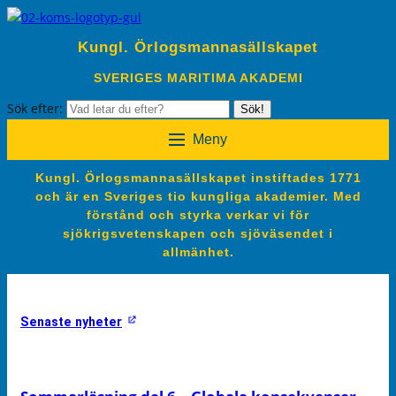
Kungl. Örlogsmannasällskapet
SVERIGES MARITIMA AKADEMI
Sök efter:
Sök!
Meny
Kungl. Örlogsmannasällskapet instiftades 1771
och är en Sveriges tio kungliga akademier. Med
förstånd och styrka verkar vi för
sjökrigsvetenskapen och sjöväsendet i
allmänhet.
Senaste nyheter