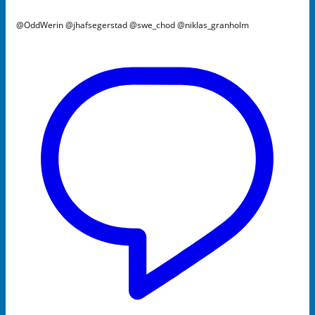
@OddWerin @jhafsegerstad @swe_chod @niklas_granholm