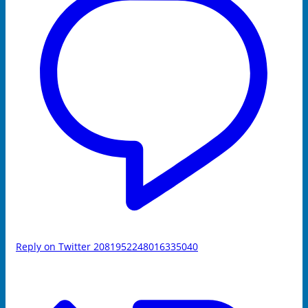
Reply on Twitter 2081952248016335040