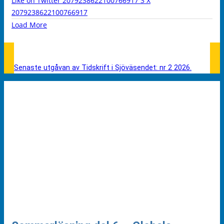
Like on Twitter 2079238622100766917
3
X
2079238622100766917
Load More
Senaste utgåvan av Tidskrift i Sjöväsendet: nr 2 2026.