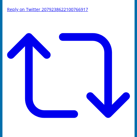
Reply on Twitter 2079238622100766917