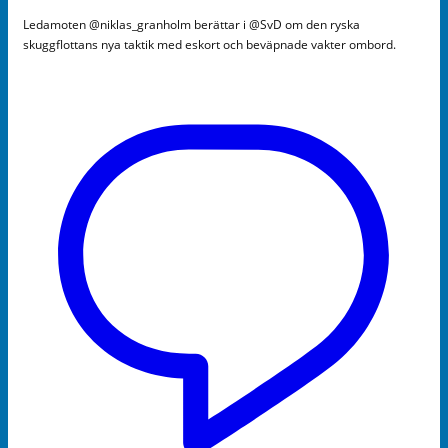
Ledamoten @niklas_granholm berättar i @SvD om den ryska
skuggflottans nya taktik med eskort och beväpnade vakter ombord.