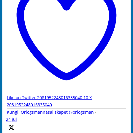
Like on Twitter 2081952248016335040
10
X
2081952248016335040
Kungl. Örlogsmannasällskapet
@orlogsman
·
24 jul