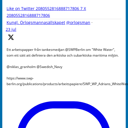
Like on Twitter 2080552816888717806
7
X
2080552816888717806
Kungl. Örlogsmannasällskapet
@orlogsman
·
23 jul
Ett arbetspapper från tankesmedjan @SWPBerlin om "White Water",
som ett sätt att definiera den arktiska och subarktiska maritima miljön.
@niklas_granholm @Swedish_Navy
https://www.swp-
berlin.org/publications/products/arbeitspapiere/SWP_WP_Adrians_WhiteWa