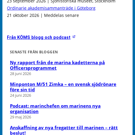
23 september 2026 | Sjöhistoriska museet, Stockholm
Ordinarie akademisammanträde i Göteborg
21 oktober 2026 | Meddelas senare
Från KÖMS blogg och podcast
SENASTE FRÅN BLOGGEN
Ny rapport från de marina kadetterna på
Officersprogrammet
28 juni 2026
Minponton M/51 Zimka – en svensk sjödrönare
före sin tid
24 juni 2026
Podcast: marinchefen om marinens nya
organisation
29 maj 2026
Anskaffning av nya fregatter till marinen – rätt
beslut!