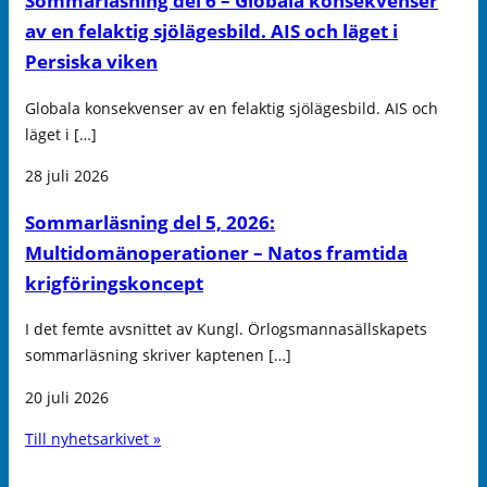
Sommarläsning del 6 – Globala konsekvenser
av en felaktig sjölägesbild. AIS och läget i
Persiska viken
Globala konsekvenser av en felaktig sjölägesbild. AIS och
läget i […]
28 juli 2026
Sommarläsning del 5, 2026:
Multidomänoperationer – Natos framtida
krigföringskoncept
I det femte avsnittet av Kungl. Örlogsmannasällskapets
sommarläsning skriver kaptenen […]
20 juli 2026
Till nyhetsarkivet »