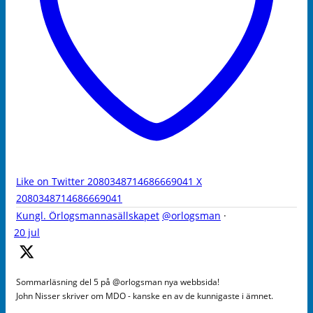
Like on Twitter 2080348714686669041
X
2080348714686669041
Kungl. Örlogsmannasällskapet
@orlogsman
·
20 jul
Sommarläsning del 5 på @orlogsman nya webbsida!
John Nisser skriver om MDO - kanske en av de kunnigaste i ämnet.