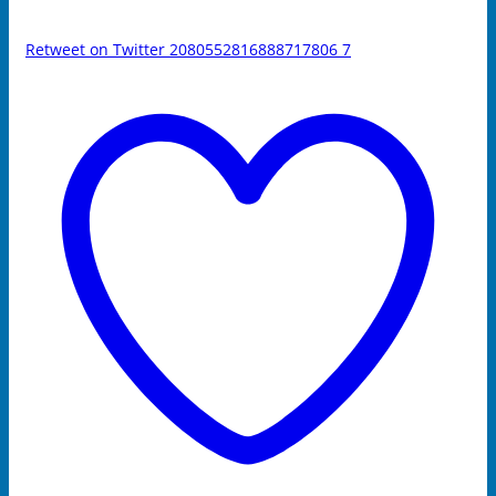
Retweet on Twitter 2080552816888717806
7