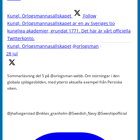
Kungl. Örlogsmannasällskapet
Follow
Kungl. Örlogsmannasällskapet är en av Sveriges tio
kungliga akademier, grundat 1771. Det här är vårt officiella
Twitterkonto.
Kungl. Örlogsmannasällskapet
@orlogsman
·
28 jul
Sommarläsning del 5 på @orlogsman webb. Om störningar i den
globala sjölägesbilden, med ytterst aktuella exempel från Persiska
viken.
@jhafsegerstad @niklas_granholm @Swedish_Navy @Sweshipofficial