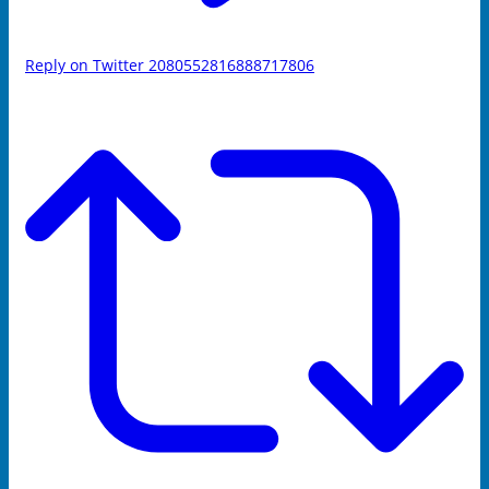
Reply on Twitter 2080552816888717806