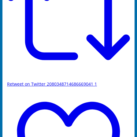
Retweet on Twitter 2080348714686669041
1