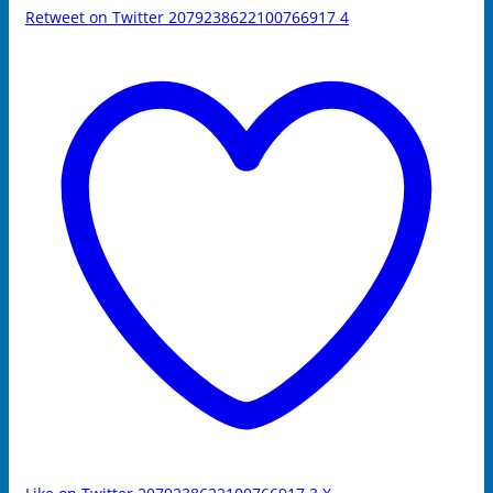
Retweet on Twitter 2079238622100766917
4