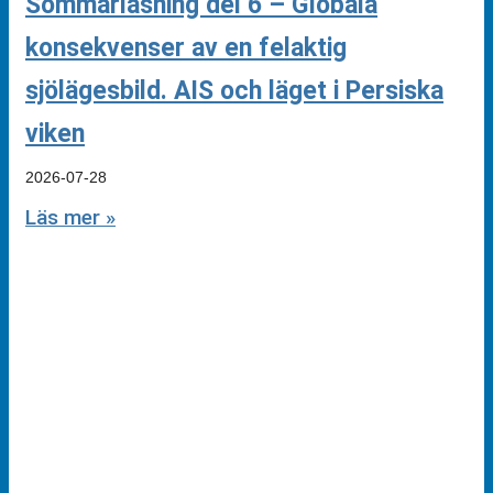
Sommarläsning del 6 – Globala
konsekvenser av en felaktig
sjölägesbild. AIS och läget i Persiska
viken
2026-07-28
Läs mer »