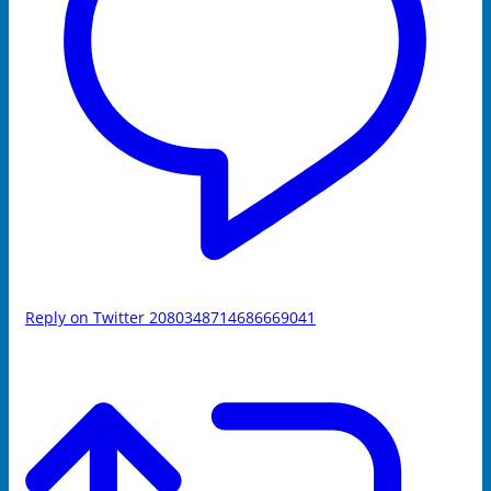
Reply on Twitter 2080348714686669041