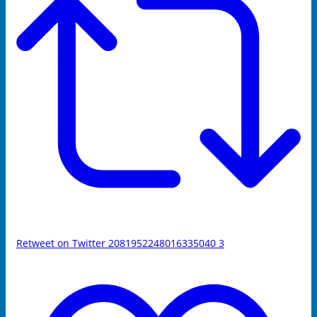
Retweet on Twitter 2081952248016335040
3