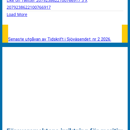
Like on Twitter 2079238622100766917
3
X
2079238622100766917
Load More
Senaste utgåvan av Tidskrift i Sjöväsendet: nr 2 2026.