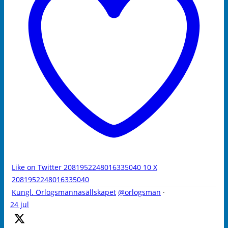
Like on Twitter 2081952248016335040
10
X
2081952248016335040
Kungl. Örlogsmannasällskapet
@orlogsman
·
24 jul