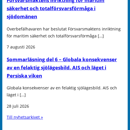
Försvarsmaktens inriktning för maritim
säkerhet och totalförsvarsförmåga i
sjödomänen
Överbefälhavaren har beslutat Försvarsmaktens inriktning
för maritim säkerhet och totalförsvarsförmåga […]
7 augusti 2026
Sommarläsning del 6 – Globala konsekvenser
av en felaktig sjölägesbild. AIS och läget i
Persiska viken
Globala konsekvenser av en felaktig sjölägesbild. AIS och
läget i […]
28 juli 2026
Till nyhetsarkivet »