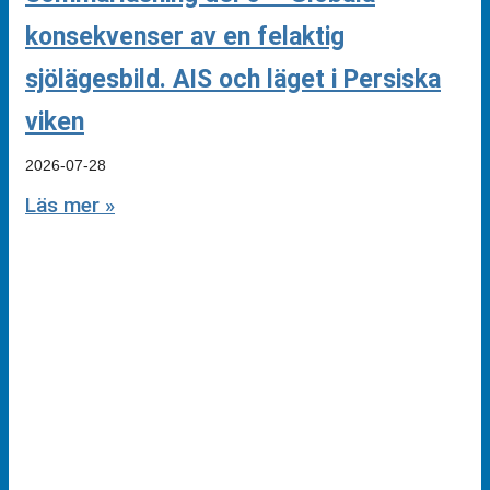
konsekvenser av en felaktig
sjölägesbild. AIS och läget i Persiska
viken
2026-07-28
Läs mer »