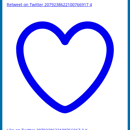
Retweet on Twitter 2079238622100766917
4