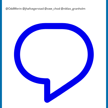
@OddWerin @jhafsegerstad @swe_chod @niklas_granholm