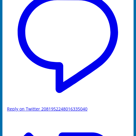
Reply on Twitter 2081952248016335040