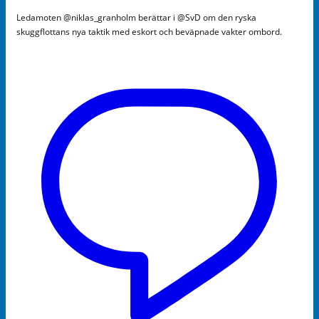
Ledamoten @niklas_granholm berättar i @SvD om den ryska
skuggflottans nya taktik med eskort och beväpnade vakter ombord.