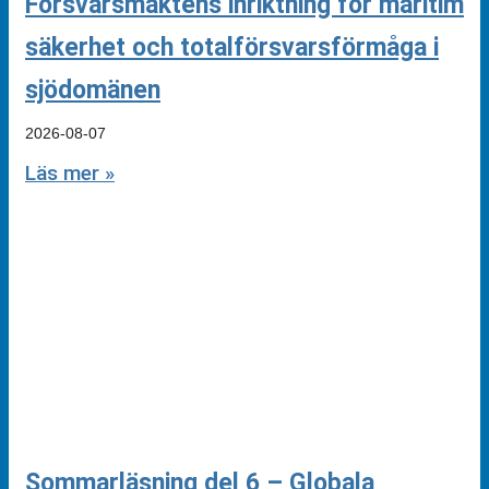
Försvarsmaktens inriktning för maritim
säkerhet och totalförsvarsförmåga i
sjödomänen
2026-08-07
Läs mer »
Sommarläsning del 6 – Globala