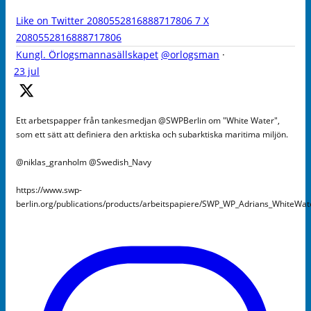
Like on Twitter 2080552816888717806
7
X
2080552816888717806
Kungl. Örlogsmannasällskapet
@orlogsman
·
23 jul
Ett arbetspapper från tankesmedjan @SWPBerlin om "White Water",
som ett sätt att definiera den arktiska och subarktiska maritima miljön.
@niklas_granholm @Swedish_Navy
https://www.swp-
berlin.org/publications/products/arbeitspapiere/SWP_WP_Adrians_WhiteWa