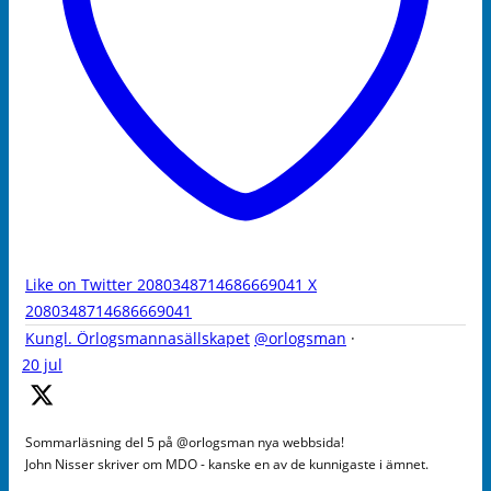
Like on Twitter 2080348714686669041
X
2080348714686669041
Kungl. Örlogsmannasällskapet
@orlogsman
·
20 jul
Sommarläsning del 5 på @orlogsman nya webbsida!
John Nisser skriver om MDO - kanske en av de kunnigaste i ämnet.