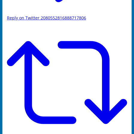
Reply on Twitter 2080552816888717806