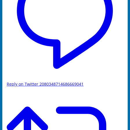
Reply on Twitter 2080348714686669041