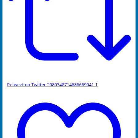
Retweet on Twitter 2080348714686669041
1