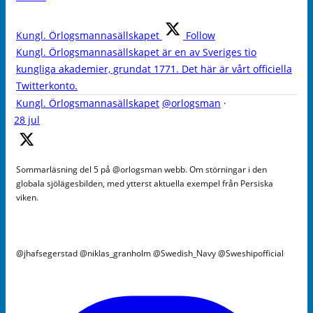
Kungl. Örlogsmannasällskapet
Follow
Kungl. Örlogsmannasällskapet är en av Sveriges tio
kungliga akademier, grundat 1771. Det här är vårt officiella
Twitterkonto.
Kungl. Örlogsmannasällskapet
@orlogsman
·
28 jul
Sommarläsning del 5 på @orlogsman webb. Om störningar i den
globala sjölägesbilden, med ytterst aktuella exempel från Persiska
viken.
@jhafsegerstad @niklas_granholm @Swedish_Navy @Sweshipofficial