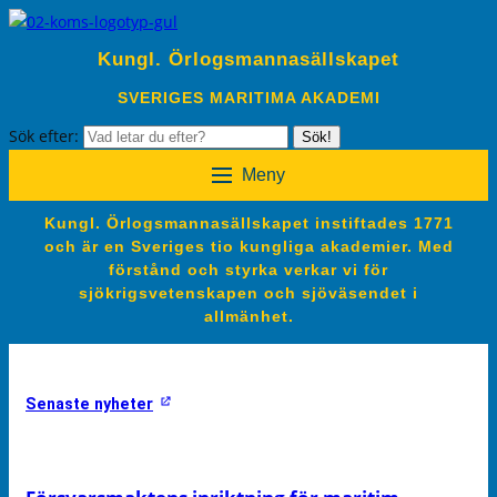
Kungl. Örlogsmannasällskapet
SVERIGES MARITIMA AKADEMI
Sök efter:
Sök!
Meny
Kungl. Örlogsmannasällskapet instiftades 1771
och är en Sveriges tio kungliga akademier. Med
förstånd och styrka verkar vi för
sjökrigsvetenskapen och sjöväsendet i
allmänhet.
Senaste nyheter