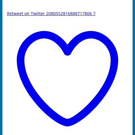
Retweet on Twitter 2080552816888717806
7