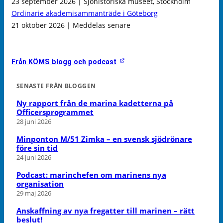
23 september 2026 | Sjöhistoriska museet, Stockholm
Ordinarie akademisammanträde i Göteborg
21 oktober 2026 | Meddelas senare
Från KÖMS blogg och podcast
SENASTE FRÅN BLOGGEN
Ny rapport från de marina kadetterna på
Officersprogrammet
28 juni 2026
Minponton M/51 Zimka – en svensk sjödrönare
före sin tid
24 juni 2026
Podcast: marinchefen om marinens nya
organisation
29 maj 2026
Anskaffning av nya fregatter till marinen – rätt
beslut!