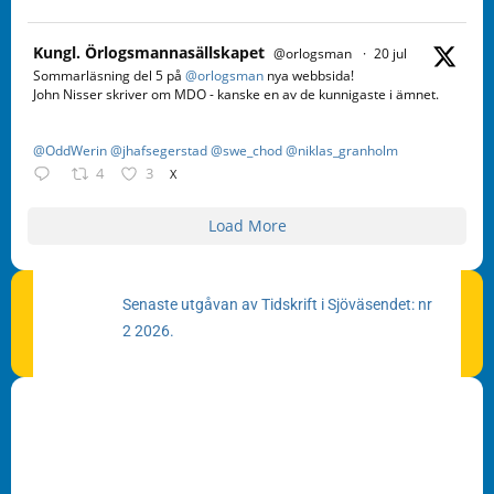
Kungl. Örlogsmannasällskapet
@orlogsman
·
20 jul
Sommarläsning del 5 på
@orlogsman
nya webbsida!
John Nisser skriver om MDO - kanske en av de kunnigaste i ämnet.
@OddWerin
@jhafsegerstad
@swe_chod
@niklas_granholm
4
3
X
Load More
Senaste utgåvan av Tidskrift i Sjöväsendet: nr
2 2026.