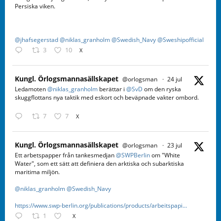
Persiska viken.
@jhafsegerstad
@niklas_granholm
@Swedish_Navy
@Sweshipofficial
3
10
X
Kungl. Örlogsmannasällskapet
@orlogsman
·
24 jul
Ledamoten
@niklas_granholm
berättar i
@SvD
om den ryska
skuggflottans nya taktik med eskort och beväpnade vakter ombord.
7
7
X
Kungl. Örlogsmannasällskapet
@orlogsman
·
23 jul
Ett arbetspapper från tankesmedjan
@SWPBerlin
om "White
Water", som ett sätt att definiera den arktiska och subarktiska
maritima miljön.
@niklas_granholm
@Swedish_Navy
https://www.swp-berlin.org/publications/products/arbeitspapi...
1
X