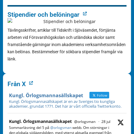
Stipendier och belöningar
Tävlingsskrifter, artiklar till Tidskrift i Sjöväsendet, förtjänta
arbeten vid Försvarshögskolan och utländska skolor samt
framstående gärningar inom akademiens verksamhetsområden
kan belönas. Bestämmelser för sökbara stipendier framgår via
länk.
Från X
Kungl. Örlogsmannasällskapet
Follow
Kungl. Örlogsmannasällskapet är en av Sveriges tio kungliga
akademier, grundat 1771. Det här är vårt officiella Twitterkonto.
Kungl. Örlogsmannasällskapet
@orlogsman
·
28 jul
Sommarläsning del 5 på
@orlogsman
webb. Om störningar i
den globala sjölägesbilden, med ytterst aktuella exempel från