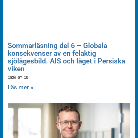
Sommarläsning del 6 – Globala
konsekvenser av en felaktig
sjölägesbild. AIS och läget i Persiska
viken
2026-07-28
Läs mer »