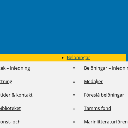
Belöningar
tek – Inledning
Belöningar – Inledni
ttning
Medaljer
tider & kontakt
Föreslå belöningar
biblioteket
Tamms fond
konst- och
Marinlitteraturföre