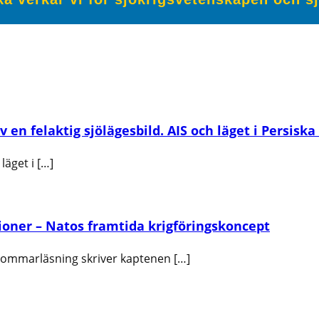
en felaktig sjölägesbild. AIS och läget i Persiska
läget i […]
oner – Natos framtida krigföringskoncept
 sommarläsning skriver kaptenen […]