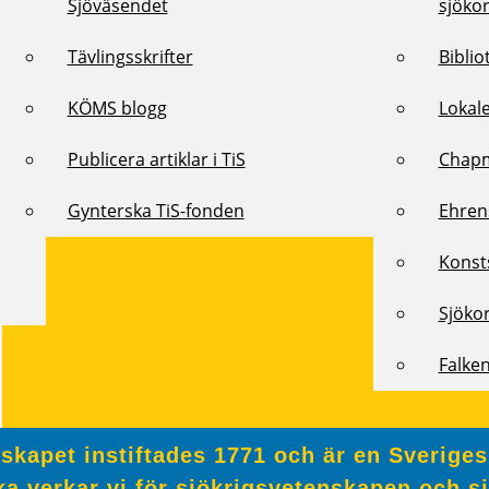
Sjöväsendet
sjöko
Tävlingsskrifter
Biblio
KÖMS blogg
Lokal
Publicera artiklar i TiS
Chap
Gynterska TiS-fonden
Ehren
Konst
Sjöko
Falke
kapet instiftades 1771 och är en Sveriges
a verkar vi för sjökrigsvetenskapen och s