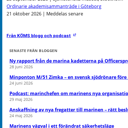
Ordinarie akademisammanträde i Göteborg
21 oktober 2026 | Meddelas senare
Från KÖMS blogg och podcast
SENASTE FRÅN BLOGGEN
Ny rapport från de marina kadetterna på Officers
28 juni 2026
Minponton M/51 Zimka – en svensk sjödrönare före s
24 juni 2026
Podcast: marinchefen om marinens nya organisati
29 maj 2026
Anskaffning av nya fregatter till marinen – rätt besl
24 maj 2026
Marinens vägval i ett förändrat säkerhetsläge