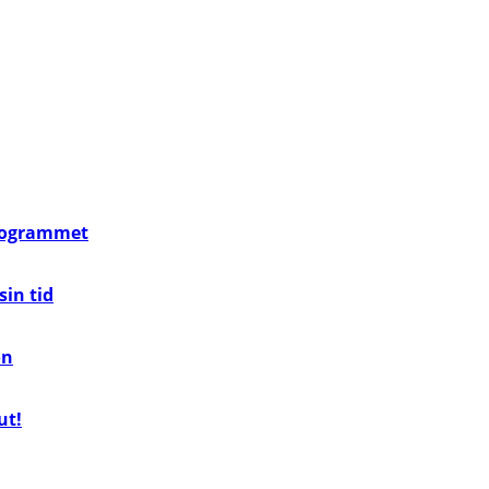
programmet
in tid
on
ut!