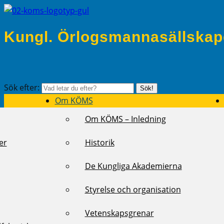
Kungl. Örlogsmannasällskap
Sök efter:
Sök!
Om KÖMS
Om KÖMS – Inledning
er
Historik
De Kungliga Akademierna
Styrelse och organisation
Vetenskapsgrenar