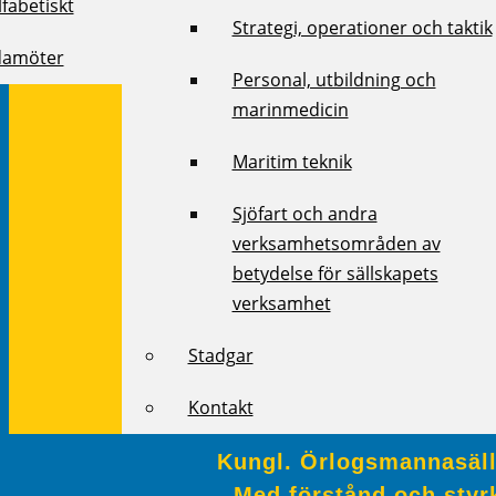
fabetiskt
Strategi, operationer och taktik
damöter
Personal, utbildning och
marinmedicin
Maritim teknik
Sjöfart och andra
verksamhetsområden av
betydelse för sällskapets
verksamhet
Stadgar
Kontakt
Kungl. Örlogsmannasälls
Med förstånd och styrk