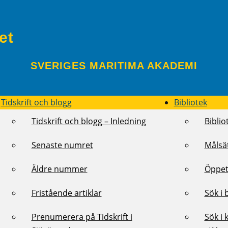
et
SVERIGES MARITIMA AKADEMI
Tidskrift och blogg
Bibliotek
Tidskrift och blogg – Inledning
Biblio
Senaste numret
Målsä
Äldre nummer
Öppet
Fristående artiklar
Sök i 
Prenumerera på Tidskrift i
Sök i 