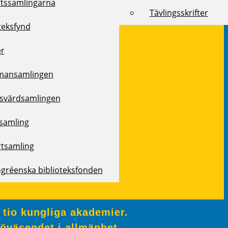
rtssamlingarna
Tävlingsskrifter
teksfynd
er
mansamlingen
svärdsamlingen
samling
rtsamling
ngréenska biblioteksfonden
 tio kungliga akademier.
jöväsendet i allmänhet.