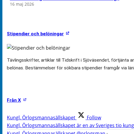
16 maj 2026
Stipendier och belöningar
Tävlingsskrifter, artiklar till Tidskrift i Sjöväsendet, för
belönas. Bestämmelser för sökbara stipendier framgår via län
Från X
Kungl. Örlogsmannasällskapet
Follow
Kungl. Örlogsmannasällskapet är en av Sveriges tio kungl
Kungl. Örlogsmannasällskapet
@orlogsman
·