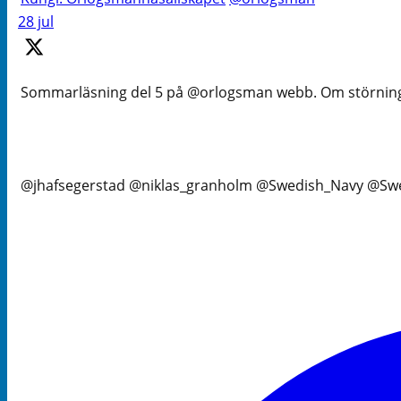
28 jul
Sommarläsning del 5 på @orlogsman webb. Om störningar 
@jhafsegerstad @niklas_granholm @Swedish_Navy @Swes