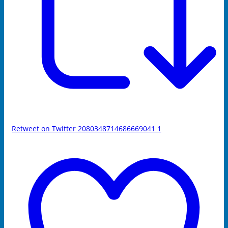
Retweet on Twitter 2080348714686669041
1