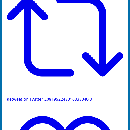
Retweet on Twitter 2081952248016335040
3