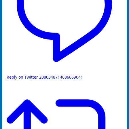
Reply on Twitter 2080348714686669041