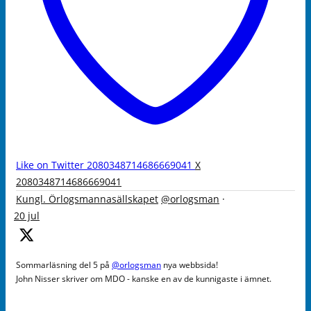
Like on Twitter 2080348714686669041
X
2080348714686669041
Kungl. Örlogsmannasällskapet
@orlogsman
·
20 jul
Sommarläsning del 5 på
@orlogsman
nya webbsida!
John Nisser skriver om MDO - kanske en av de kunnigaste i ämnet.