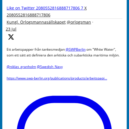
Like on Twitter 2080552816888717806
7
X
2080552816888717806
Kungl. Örlogsmannasällskapet
@orlogsman
·
23 jul
Ett arbetspapper från tankesmedjan
@SWPBerlin
om "White Water",
som ett sätt att definiera den arktiska och subarktiska maritima miljön.
@niklas_granholm
@Swedish_Navy
https://www.swp-berlin.org/publications/products/arbeitspapi...