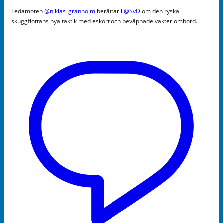
Ledamoten
@niklas_granholm
berättar i
@SvD
om den ryska
skuggflottans nya taktik med eskort och beväpnade vakter ombord.