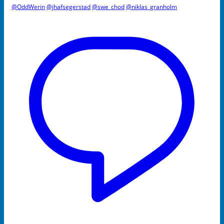
@OddWerin
@jhafsegerstad
@swe_chod
@niklas_granholm