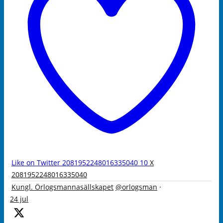
Like on Twitter 2081952248016335040
10
X
2081952248016335040
Kungl. Örlogsmannasällskapet
@orlogsman
·
24 jul