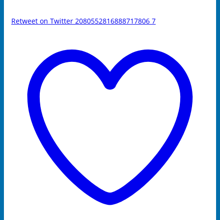
Retweet on Twitter 2080552816888717806
7