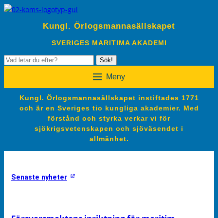
Kungl. Örlogsmannasällskapet
SVERIGES MARITIMA AKADEMI
Sök
Sök!
efter:
Meny
Kungl. Örlogsmannasällskapet instiftades 1771
och är en Sveriges tio kungliga akademier. Med
förstånd och styrka verkar vi för
sjökrigsvetenskapen och sjöväsendet i
allmänhet.
Senaste nyheter