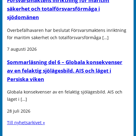
Försvarsmaktens inriktning för maritim
säkerhet och totalförsvarsförmåga i
sjödomänen
Överbefälhavaren har beslutat Försvarsmaktens inriktning
för maritim säkerhet och totalförsvarsförmåga […]
7 augusti 2026
Sommarläsning del 6 – Globala konsekvenser
av en felaktig sjölägesbild. AIS och läget i
Persiska viken
Globala konsekvenser av en felaktig sjölägesbild. AIS och
läget i […]
28 juli 2026
Till nyhetsarkivet »