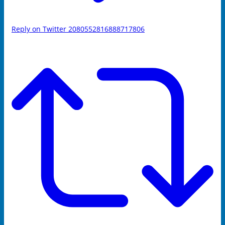
Reply on Twitter 2080552816888717806