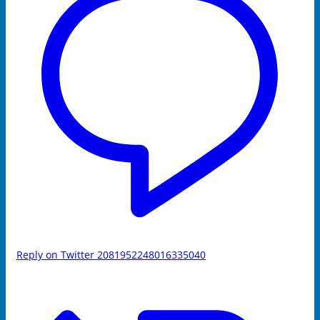
Reply on Twitter 2081952248016335040