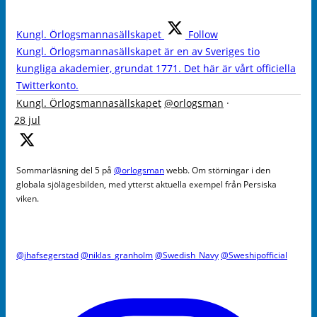
Kungl. Örlogsmannasällskapet
Follow
Kungl. Örlogsmannasällskapet är en av Sveriges tio
kungliga akademier, grundat 1771. Det här är vårt officiella
Twitterkonto.
Kungl. Örlogsmannasällskapet
@orlogsman
·
28 jul
Sommarläsning del 5 på
@orlogsman
webb. Om störningar i den
globala sjölägesbilden, med ytterst aktuella exempel från Persiska
viken.
@jhafsegerstad
@niklas_granholm
@Swedish_Navy
@Sweshipofficial