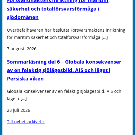
Försvarsmaktens inriktning för maritim
säkerhet och totalförsvarsförmåga i
sjödomänen
Överbefälhavaren har beslutat Försvarsmaktens inriktning
för maritim säkerhet och totalförsvarsförmåga […]
7 augusti 2026
Sommarläsning del 6 – Globala konsekvenser
av en felaktig sjölägesbild. AIS och läget i
Persiska viken
Globala konsekvenser av en felaktig sjölägesbild. AIS och
läget i […]
28 juli 2026
Till nyhetsarkivet »