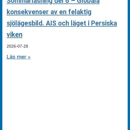
Sommarläsning del 6 – Globala
konsekvenser av en felaktig
sjölägesbild. AIS och läget i Persiska
viken
2026-07-28
Läs mer »