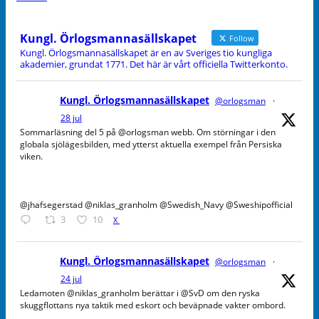
Kungl. Örlogsmannasällskapet
Follow
Kungl. Örlogsmannasällskapet är en av Sveriges tio kungliga
akademier, grundat 1771. Det här är vårt officiella Twitterkonto.
Kungl. Örlogsmannasällskapet
@orlogsman
·
28 jul
Sommarläsning del 5 på @orlogsman webb. Om störningar i den
globala sjölägesbilden, med ytterst aktuella exempel från Persiska
viken.
@jhafsegerstad @niklas_granholm @Swedish_Navy @Sweshipofficial
3
10
X
Kungl. Örlogsmannasällskapet
@orlogsman
·
24 jul
Ledamoten @niklas_granholm berättar i @SvD om den ryska
skuggflottans nya taktik med eskort och beväpnade vakter ombord.