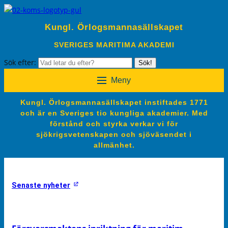
Kungl. Örlogsmannasällskapet
SVERIGES MARITIMA AKADEMI
Sök efter:
Sök!
Meny
Kungl. Örlogsmannasällskapet instiftades 1771
och är en Sveriges tio kungliga akademier. Med
förstånd och styrka verkar vi för
sjökrigsvetenskapen och sjöväsendet i
allmänhet.
Senaste nyheter