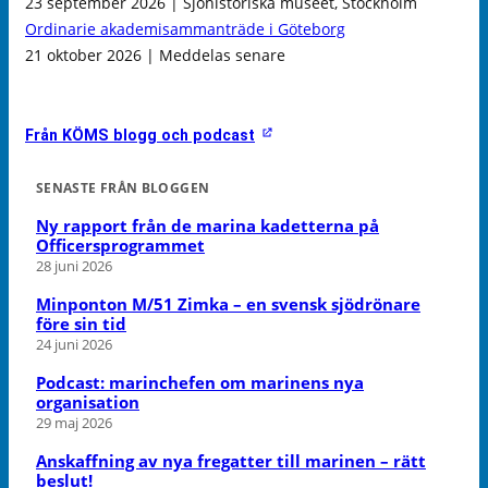
23 september 2026 | Sjöhistoriska museet, Stockholm
Ordinarie akademisammanträde i Göteborg
21 oktober 2026 | Meddelas senare
Från KÖMS blogg och podcast
SENASTE FRÅN BLOGGEN
Ny rapport från de marina kadetterna på
Officersprogrammet
28 juni 2026
Minponton M/51 Zimka – en svensk sjödrönare
före sin tid
24 juni 2026
Podcast: marinchefen om marinens nya
organisation
29 maj 2026
Anskaffning av nya fregatter till marinen – rätt
beslut!