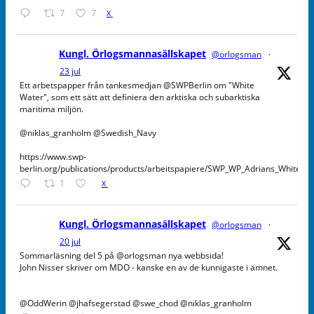
7
7
X
Kungl. Örlogsmannasällskapet
@orlogsman
·
23 jul
Ett arbetspapper från tankesmedjan @SWPBerlin om "White
Water", som ett sätt att definiera den arktiska och subarktiska
maritima miljön.
@niklas_granholm @Swedish_Navy
https://www.swp-
berlin.org/publications/products/arbeitspapiere/SWP_WP_Adrians_WhiteW
1
X
Kungl. Örlogsmannasällskapet
@orlogsman
·
20 jul
Sommarläsning del 5 på @orlogsman nya webbsida!
John Nisser skriver om MDO - kanske en av de kunnigaste i ämnet.
@OddWerin @jhafsegerstad @swe_chod @niklas_granholm