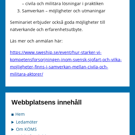
– civila och militära lösningar i praktiken
Samverkan – möjligheter och utmaningar
Seminariet erbjuder också goda möjligheter till
nätverkande och erfarenhetsutbyte.
Läs mer och anmälan här:
https://www.sweship.se/event/hur-starker-vi-
kompetensforsorjningen-inom-svensk-sjofart-och-vilka-
mojligheter-finns-i-samverkan-mellan-civila-och-
militara-aktorer/
Webbplatsens innehåll
Hem
Ledamöter
Om KÖMS