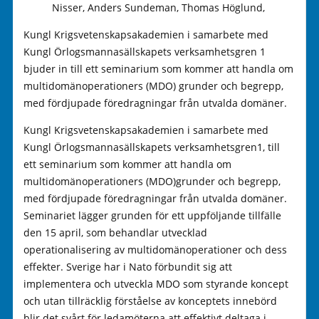
Nisser, Anders Sundeman, Thomas Höglund,
Kungl Krigsvetenskapsakademien i samarbete med
Kungl Örlogsmannasällskapets verksamhetsgren 1
bjuder in till ett seminarium som kommer att handla om
multidomänoperationers (MDO) grunder och begrepp,
med fördjupade föredragningar från utvalda domäner.
Kungl Krigsvetenskapsakademien i samarbete med
Kungl Örlogsmannasällskapets verksamhetsgren1, till
ett seminarium som kommer att handla om
multidomänoperationers (MDO)grunder och begrepp,
med fördjupade föredragningar från utvalda domäner.
Seminariet lägger grunden för ett uppföljande tillfälle
den 15 april, som behandlar utvecklad
operationalisering av multidomänoperationer och dess
effekter. Sverige har i Nato förbundit sig att
implementera och utveckla MDO som styrande koncept
och utan tillräcklig förståelse av konceptets innebörd
blir det svårt för ledamöterna att effektivt deltaga i