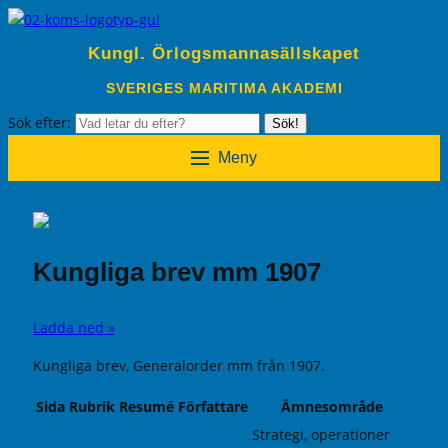
Kungl. Örlogsmannasällskapet
SVERIGES MARITIMA AKADEMI
Sök efter:
Sök!
Meny
Kungliga brev mm 1907
Ladda ned »
Kungliga brev, Generalorder mm från 1907.
Sida
Rubrik
Resumé
Författare
Ämnesområde
Strategi, operationer