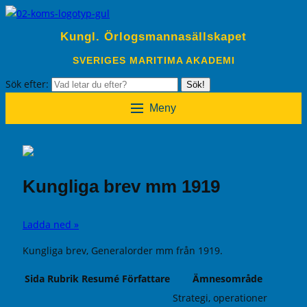
Kungl. Örlogsmannasällskapet
SVERIGES MARITIMA AKADEMI
Sök efter:
Sök!
Meny
Kungliga brev mm 1919
Ladda ned »
Kungliga brev, Generalorder mm från 1919.
Sida
Rubrik
Resumé
Författare
Ämnesområde
Strategi, operationer