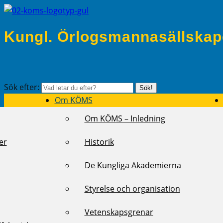
Kungl. Örlogsmannasällskap
Sök efter:
Sök!
Om KÖMS
Om KÖMS – Inledning
er
Historik
De Kungliga Akademierna
Styrelse och organisation
Vetenskapsgrenar