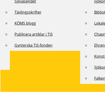
Sjöväsendet
sjöko
Tävlingsskrifter
Biblio
KÖMS blogg
Lokal
Publicera artiklar i TiS
Chap
Gynterska TiS-fonden
Ehren
Konst
Sjöko
Falke