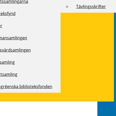
rtssamlingarna
Tävlingsskrifter
teksfynd
er
mansamlingen
svärdsamlingen
samling
rtsamling
ngréenska biblioteksfonden