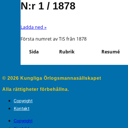
N:r 1 / 1878
Ladda ned »
Första numret av TiS från 1878
Sida
Rubrik
Resumé
© 2026 Kungliga Örlogsmannasällskapet
Alla rättigheter förbehållna.
Copyright
Kontakt
Copyright