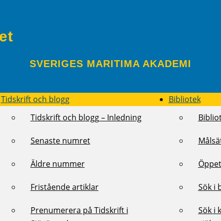
et
SVERIGES MARITIMA AKADEMI
Tidskrift och blogg
Bibliotek
Tidskrift och blogg – Inledning
Biblio
Senaste numret
Målsä
Äldre nummer
Öppet
Fristående artiklar
Sök i 
Prenumerera på Tidskrift i
Sök i 