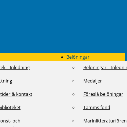
Belöningar
tek – Inledning
Belöningar – Inledni
ttning
Medaljer
tider & kontakt
Föreslå belöningar
biblioteket
Tamms fond
konst- och
Marinlitteraturföre