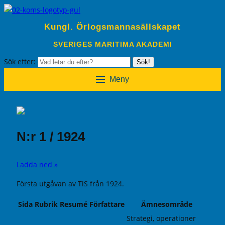
Kungl. Örlogsmannasällskapet
SVERIGES MARITIMA AKADEMI
Sök efter:
Sök!
Meny
N:r 1 / 1924
Ladda ned »
Första utgåvan av TiS från 1924.
Sida
Rubrik
Resumé
Författare
Ämnesområde
Strategi, operationer