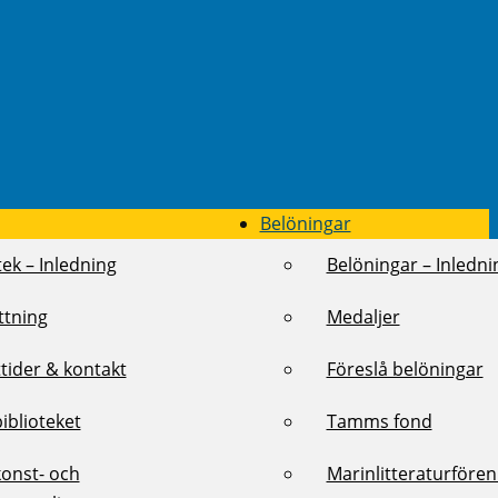
Belöningar
tek – Inledning
Belöningar – Inledni
ttning
Medaljer
tider & kontakt
Föreslå belöningar
biblioteket
Tamms fond
konst- och
Marinlitteraturföre