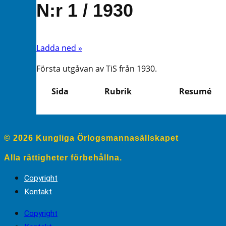
N:r 1 / 1930
Ladda ned »
Första utgåvan av TiS från 1930.
Sida
Rubrik
Resumé
© 2026 Kungliga Örlogsmannasällskapet
Alla rättigheter förbehållna.
Copyright
Kontakt
Copyright