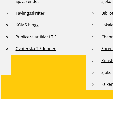
Sjöväsendet
sjöko
Tävlingsskrifter
Biblio
KÖMS blogg
Lokal
Publicera artiklar i TiS
Chap
Gynterska TiS-fonden
Ehren
Konst
Sjöko
Falke