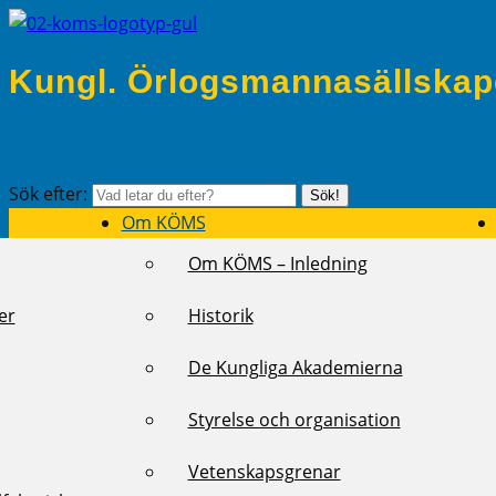
Kungl. Örlogsmannasällskap
Sök efter:
Sök!
Om KÖMS
Om KÖMS – Inledning
er
Historik
De Kungliga Akademierna
Styrelse och organisation
Vetenskapsgrenar