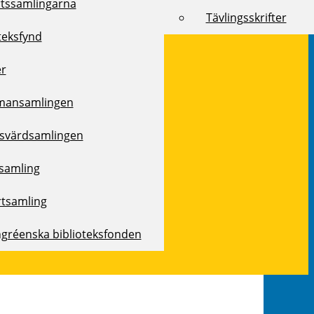
rtssamlingarna
Tävlingsskrifter
teksfynd
er
mansamlingen
svärdsamlingen
samling
rtsamling
ngréenska biblioteksfonden