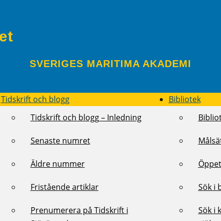
et
SVERIGES MARITIMA AKADEMI
Tidskrift och blogg
Bibliotek
Tidskrift och blogg – Inledning
Biblio
Senaste numret
Målsä
Äldre nummer
Öppet
Fristående artiklar
Sök i 
Prenumerera på Tidskrift i
Sök i 