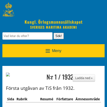
Kungl. Örlogsmannasällskapet
SVERIGES MARITIMA AKADEMI
Sök!
Meny
N:r 1 / 1932
Ladda ned »
Första utgåvan av TiS från 1932.
Sida
Rubrik
Resumé
Författare
Ämnesområde