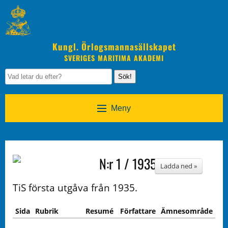
Kungl. Örlogsmannasällskapet
SVERIGES MARITIMA AKADEMI
Sök!
Meny
N:r 1 / 1935
Ladda ned »
TiS första utgåva från 1935.
Sida
Rubrik
Resumé
Författare
Ämnesområde