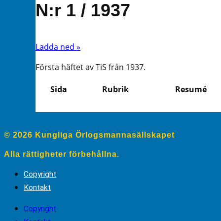
N:r 1 / 1937
Ladda ned »
Första häftet av TiS från 1937.
Sida
Rubrik
Resumé
© 2026 Kungliga Örlogsmannasällskapet
Alla rättigheter förbehållna.
Copyright
Kontakt
Copyright