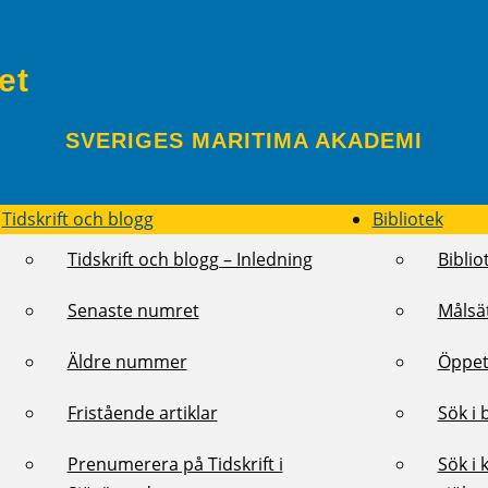
et
SVERIGES MARITIMA AKADEMI
Tidskrift och blogg
Bibliotek
Tidskrift och blogg – Inledning
Biblio
Senaste numret
Målsä
Äldre nummer
Öppet
Fristående artiklar
Sök i 
Prenumerera på Tidskrift i
Sök i 