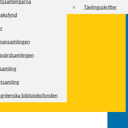
rtssamlingarna
Tävlingsskrifter
teksfynd
er
mansamlingen
svärdsamlingen
samling
rtsamling
ngréenska biblioteksfonden