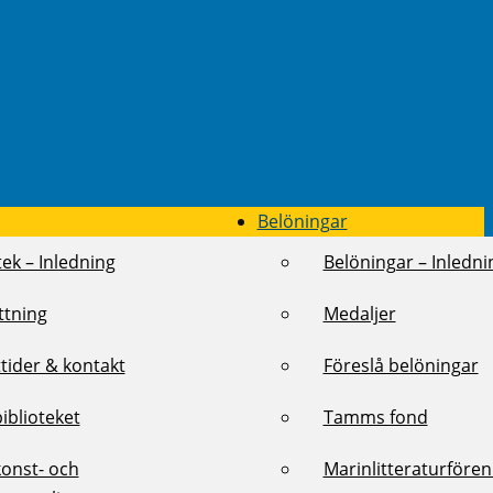
Belöningar
tek – Inledning
Belöningar – Inledni
ttning
Medaljer
tider & kontakt
Föreslå belöningar
biblioteket
Tamms fond
konst- och
Marinlitteraturföre