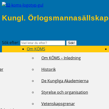
Kungl. Örlogsmannasällskap
Sök efter:
Sök!
Om KÖMS
Om KÖMS – Inledning
er
Historik
De Kungliga Akademierna
Styrelse och organisation
Vetenskapsgrenar