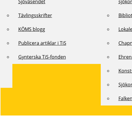
Sjöväsendet
sjöko
Tävlingsskrifter
Biblio
KÖMS blogg
Lokal
Publicera artiklar i TiS
Chap
Gynterska TiS-fonden
Ehren
Konst
Sjöko
Falke