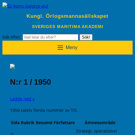
Kungl. Örlogsmannasällskapet
SVERIGES MARITIMA AKADEMI
Sök efter:
Sök!
Meny
N:r 1 / 1950
Ladda ned »
1950-talets första nummer av TiS.
Sida
Rubrik
Resumé
Författare
Ämnesområde
Strategi, operationer
0