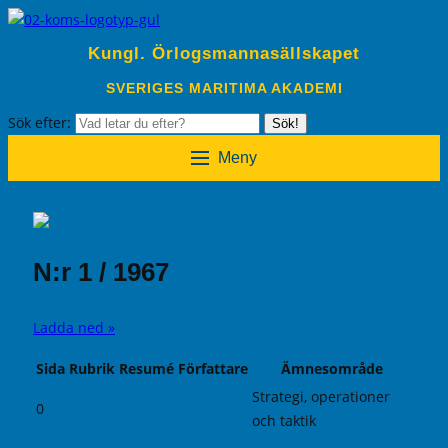
Kungl. Örlogsmannasällskapet
SVERIGES MARITIMA AKADEMI
Sök efter:
Sök!
Meny
N:r 1 / 1967
Ladda ned »
Sida
Rubrik
Resumé
Författare
Ämnesområde
Strategi, operationer
0
och taktik