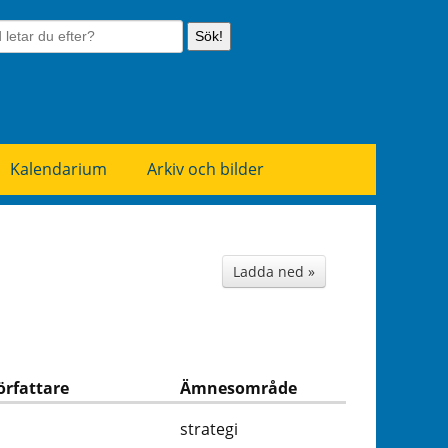
Sök!
Kalendarium
Arkiv och bilder
Ladda ned »
örfattare
Ämnesområde
strategi