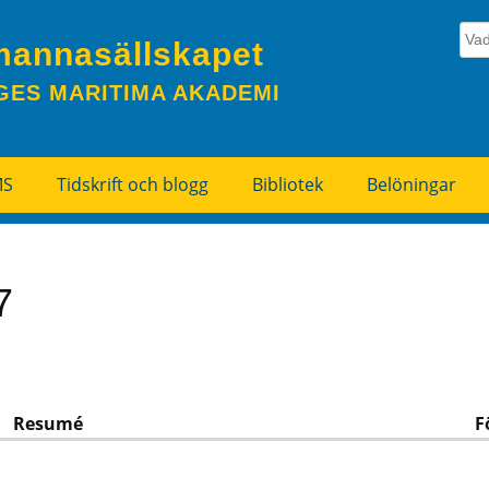
mannasällskapet
GES MARITIMA AKADEMI
MS
Tidskrift och blogg
Bibliotek
Belöningar
7
Resumé
F