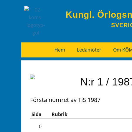
Kungl. Örlogs
SVERI
Hem
Ledamöter
Om KÖ
N:r 1 / 198
Första numret av TiS 1987
Sida
Rubrik
0