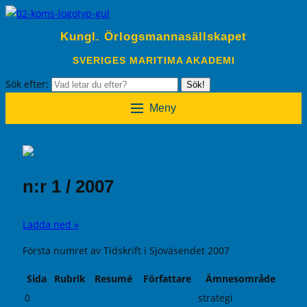
Kungl. Örlogsmannasällskapet
SVERIGES MARITIMA AKADEMI
Sök efter:
Sök!
Meny
n:r 1 / 2007
Ladda ned »
Första numret av Tidskrift i Sjöväsendet 2007
Sida
Rubrik
Resumé
Författare
Ämnesområde
0
strategi