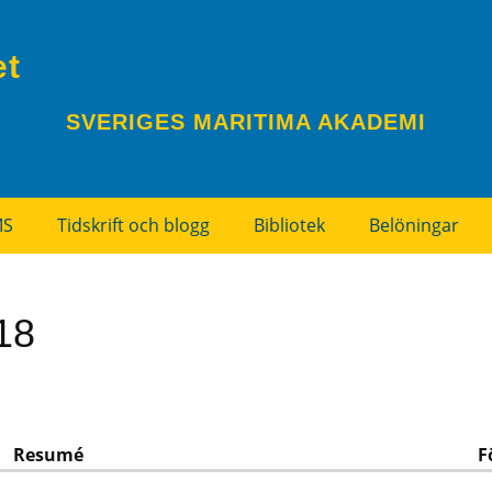
et
SVERIGES MARITIMA AKADEMI
MS
Tidskrift och blogg
Bibliotek
Belöningar
18
Resumé
F