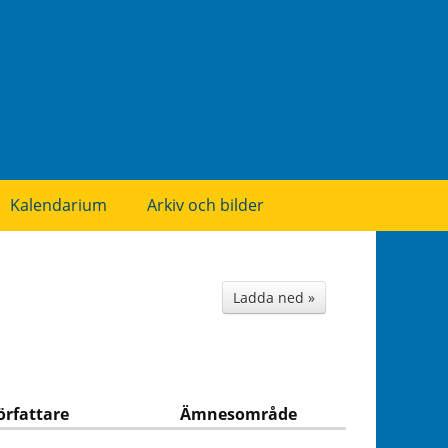
Kalendarium
Arkiv och bilder
Ladda ned »
örfattare
Ämnesområde