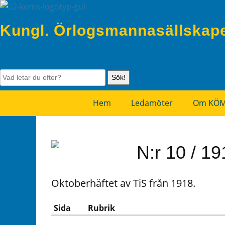
Kungl. Örlogsmannasällskap
Sök!
Hem
Ledamöter
Om KÖ
N:r 10 / 19
Oktoberhäftet av TiS från 1918.
Sida
Rubrik