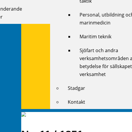
taktik
onderande
Personal, utbildning oc
r
marinmedicin
Maritim teknik
Sjöfart och andra
verksamhetsområden 
betydelse för sällskape
verksamhet
Stadgar
Kontakt