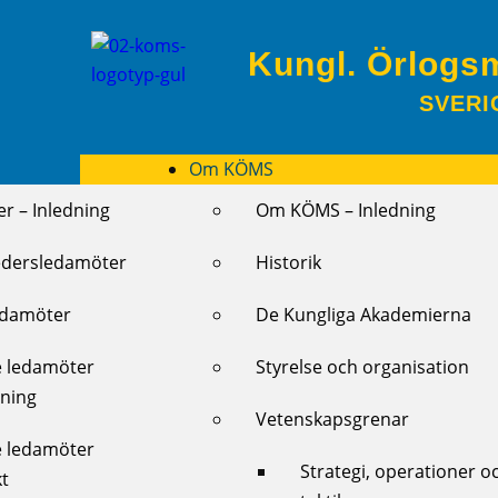
Kungl. Örlogs
SVERI
Om KÖMS
r – Inledning
Om KÖMS – Inledning
edersledamöter
Historik
edamöter
De Kungliga Akademierna
e ledamöter
Styrelse och organisation
dning
Vetenskapsgrenar
e ledamöter
Strategi, operationer o
kt