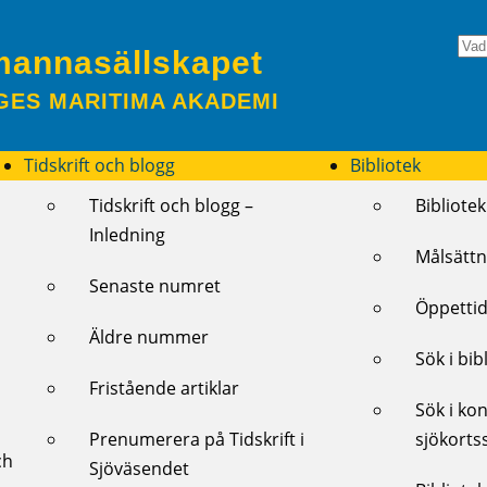
mannasällskapet
GES MARITIMA AKADEMI
Tidskrift och blogg
Bibliotek
Tidskrift och blogg –
Bibliotek
Inledning
Målsättn
Senaste numret
Öppettid
Äldre nummer
Sök i bib
Fristående artiklar
Sök i kon
Prenumerera på Tidskrift i
sjökorts
ch
Sjöväsendet