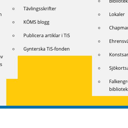
Bibliote
Tävlingsskrifter
h
Lokaler
KÖMS blogg
Chapman
Publicera artiklar i TiS
Ehrensv
Gynterska TiS-fonden
Konstsa
av
ts
Sjökorts
Falkeng
bibliote