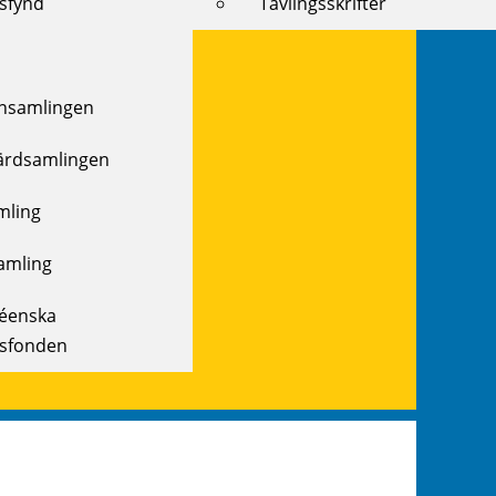
ksfynd
Tävlingsskrifter
samlingen
ärdsamlingen
mling
amling
réenska
ksfonden