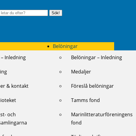
Sök!
Belöningar
 – Inledning
Belöningar – Inledning
ing
Medaljer
er & kontakt
Föreslå belöningar
lioteket
Tamms fond
st- och
Marinlitteraturföreningens
samlingarna
fond