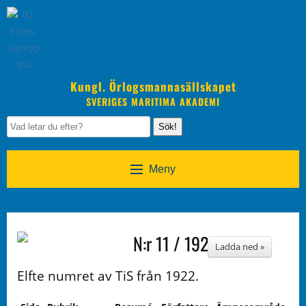
Kungl. Örlogsmannasällskapet
SVERIGES MARITIMA AKADEMI
Sök!
Meny
N:r 11 / 1922
Ladda ned »
Elfte numret av TiS från 1922.