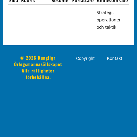
Sida
Rubrik
Resumé
Författare
Ämnesområde
Strategi,
operationer
och taktik
© 2026 Kungliga
Copyright
Kontakt
Örlogsmannasällskapet
Alla rättigheter
förbehållna.