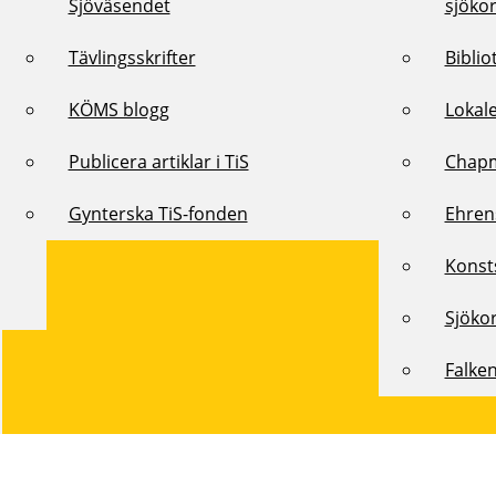
Sjöväsendet
sjöko
Tävlingsskrifter
Biblio
KÖMS blogg
Lokal
Publicera artiklar i TiS
Chap
Gynterska TiS-fonden
Ehren
Konst
Sjöko
Falke