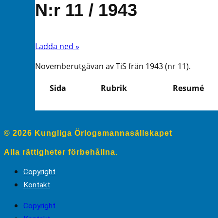
N:r 11 / 1943
Ladda ned »
Novemberutgåvan av TiS från 1943 (nr 11).
Sida
Rubrik
Resumé
© 2026 Kungliga Örlogsmannasällskapet
Alla rättigheter förbehållna.
Copyright
Kontakt
Copyright