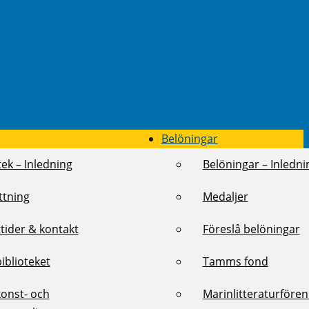
Belöningar
tek – Inledning
Belöningar – Inledni
ttning
Medaljer
tider & kontakt
Föreslå belöningar
biblioteket
Tamms fond
konst- och
Marinlitteraturföre