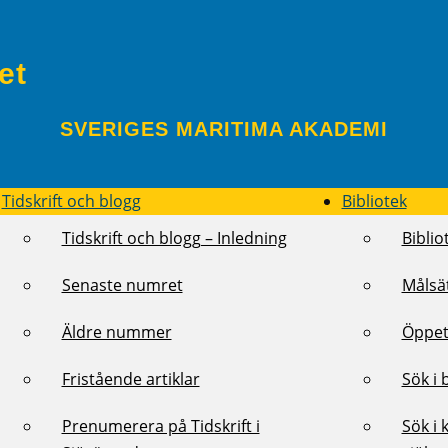
et
SVERIGES MARITIMA AKADEMI
Tidskrift och blogg
Bibliotek
Tidskrift och blogg – Inledning
Biblio
Senaste numret
Målsä
Äldre nummer
Öppet
Fristående artiklar
Sök i 
Prenumerera på Tidskrift i
Sök i 