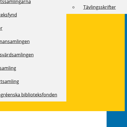
rtssamlingarna
Tävlingsskrifter
teksfynd
er
mansamlingen
svärdsamlingen
samling
rtsamling
ngréenska biblioteksfonden