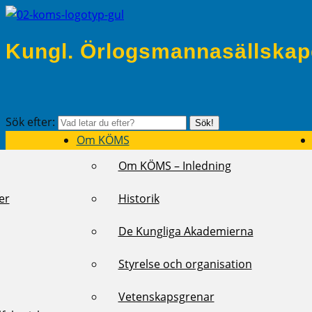
Kungl. Örlogsmannasällskap
Sök efter:
Sök!
Om KÖMS
Om KÖMS – Inledning
er
Historik
De Kungliga Akademierna
Styrelse och organisation
Vetenskapsgrenar