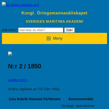
Kungl. Örlogsmannasällskapet
SVERIGES MARITIMA AKADEMI
Sök efter:
Sök!
Meny
N:r 2 / 1850
Ladda ned »
Andra utgåvan av TiS från 1850.
Sida
Rubrik
Resumé
Författare
Ämnesområde
Strategi, operationer