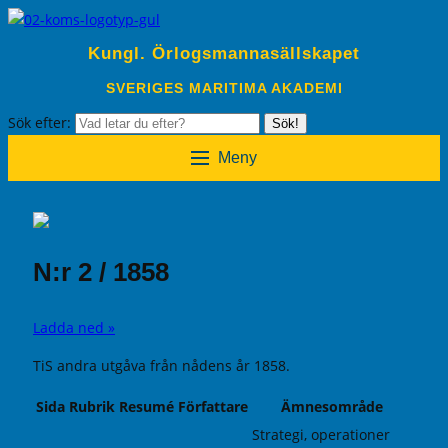
Kungl. Örlogsmannasällskapet
SVERIGES MARITIMA AKADEMI
Sök efter:
Sök!
Meny
N:r 2 / 1858
Ladda ned »
TiS andra utgåva från nådens år 1858.
Sida
Rubrik
Resumé
Författare
Ämnesområde
Strategi, operationer