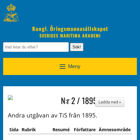
Kungl. Örlogsmannasällskapet
SVERIGES MARITIMA AKADEMI
Sök!
Meny
N:r 2 / 1895
Ladda ned »
Andra utgåvan av TiS från 1895.
Sida
Rubrik
Resumé
Författare
Ämnesområde