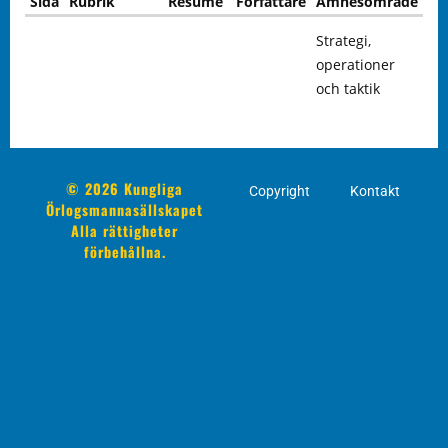
Sida
Rubrik
Resumé
Författare
Ämnesområde
Strategi,
operationer
och taktik
© 2026 Kungliga
Copyright
Kontakt
Örlogsmannasällskapet
Alla rättigheter
förbehållna.