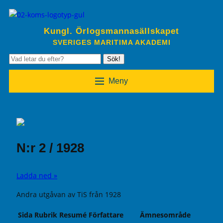
Kungl. Örlogsmannasällskapet
SVERIGES MARITIMA AKADEMI
Sök!
Meny
N:r 2 / 1928
Ladda ned »
Andra utgåvan av TiS från 1928
Sida
Rubrik
Resumé
Författare
Ämnesområde