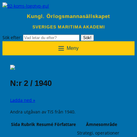
Kungl. Örlogsmannasällskapet
SVERIGES MARITIMA AKADEMI
Sök efter:
Sök!
Meny
N:r 2 / 1940
Ladda ned »
Andra utgåvan av TiS från 1940.
Sida
Rubrik
Resumé
Författare
Ämnesområde
Strategi, operationer