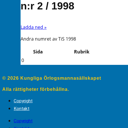
n:r 2 / 1998
Ladda ned »
Andra numret av TiS 1998
Sida
Rubrik
0
© 2026 Kungliga Örlogsmannasällskapet
Alla rättigheter förbehållna.
Copyright
Kontakt
Copyright