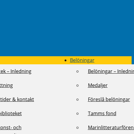
Belöningar
tek – Inledning
Belöningar – Inledni
ttning
Medaljer
tider & kontakt
Föreslå belöningar
biblioteket
Tamms fond
konst- och
Marinlitteraturföre