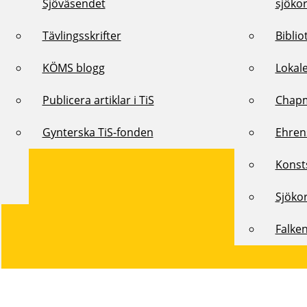
Sjöväsendet
sjöko
Tävlingsskrifter
Biblio
KÖMS blogg
Lokal
Publicera artiklar i TiS
Chap
Gynterska TiS-fonden
Ehren
Konst
Sjöko
Falke