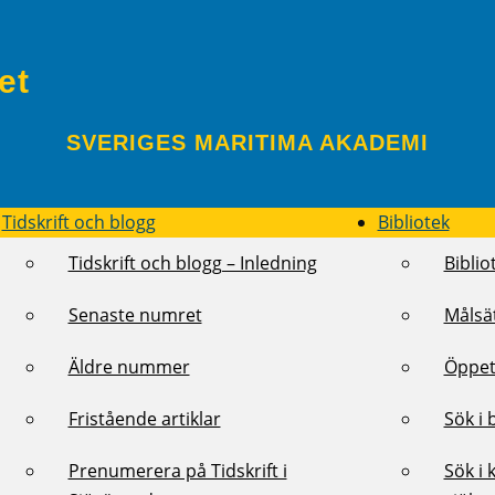
et
SVERIGES MARITIMA AKADEMI
Tidskrift och blogg
Bibliotek
Tidskrift och blogg – Inledning
Biblio
Senaste numret
Målsä
Äldre nummer
Öppet
Fristående artiklar
Sök i 
Prenumerera på Tidskrift i
Sök i 