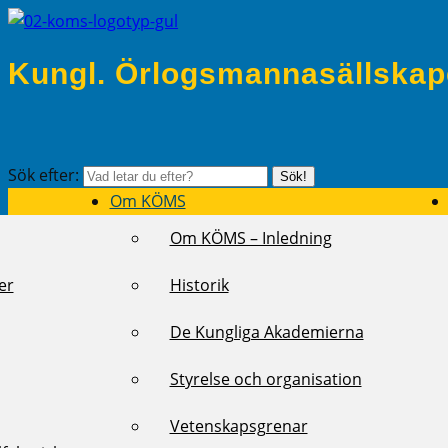
Kungl. Örlogsmannasällskap
Sök efter:
Sök!
Om KÖMS
Om KÖMS – Inledning
er
Historik
De Kungliga Akademierna
Styrelse och organisation
Vetenskapsgrenar