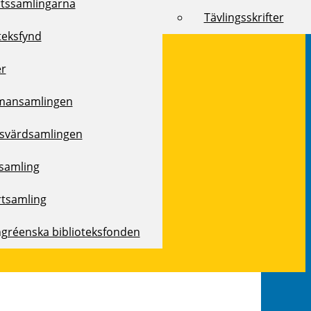
rtssamlingarna
Tävlingsskrifter
teksfynd
er
mansamlingen
svärdsamlingen
samling
rtsamling
ngréenska biblioteksfonden