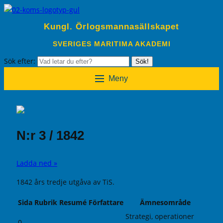
Kungl. Örlogsmannasällskapet
SVERIGES MARITIMA AKADEMI
Sök efter:
Sök!
Meny
N:r 3 / 1842
Ladda ned »
1842 års tredje utgåva av TiS.
Sida
Rubrik
Resumé
Författare
Ämnesområde
Strategi, operationer
0