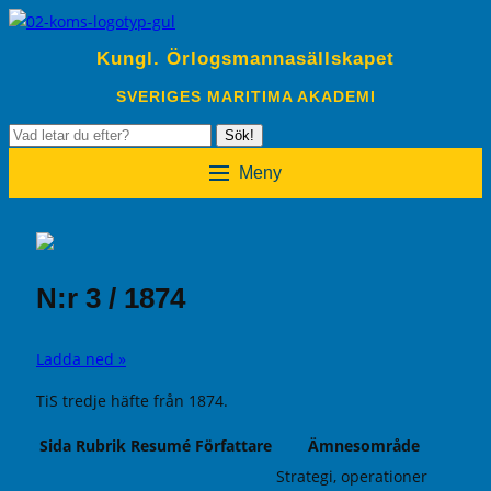
Kungl. Örlogsmannasällskapet
SVERIGES MARITIMA AKADEMI
Sök
Sök!
efter:
Meny
N:r 3 / 1874
Ladda ned »
TiS tredje häfte från 1874.
Sida
Rubrik
Resumé
Författare
Ämnesområde
Strategi, operationer