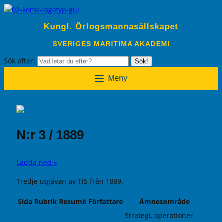
Kungl. Örlogsmannasällskapet
SVERIGES MARITIMA AKADEMI
Sök efter:
Sök!
Meny
N:r 3 / 1889
Ladda ned »
Tredje utgåvan av TiS från 1889.
Sida
Rubrik
Resumé
Författare
Ämnesområde
Strategi, operationer