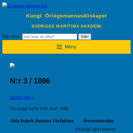
Kungl. Örlogsmannasällskapet
SVERIGES MARITIMA AKADEMI
Sök efter:
Sök!
Meny
N:r 3 / 1896
Ladda ned »
TiS redje häfte från året 1896.
Sida
Rubrik
Resumé
Författare
Ämnesområde
Strategi, operationer