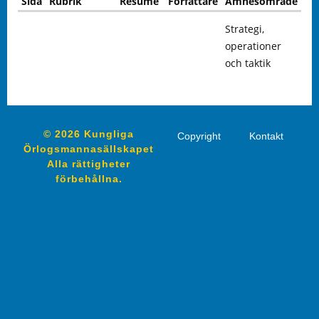
Sida
Rubrik
Resumé
Författare
Ämnesområde
Strategi,
operationer
och taktik
© 2026 Kungliga
Copyright
Kontakt
Örlogsmannasällskapet
Alla rättigheter
förbehållna.