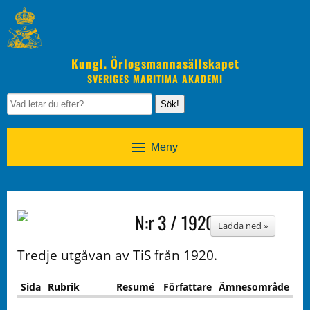
Kungl. Örlogsmannasällskapet
SVERIGES MARITIMA AKADEMI
Sök!
Meny
N:r 3 / 1920
Ladda ned »
Tredje utgåvan av TiS från 1920.
Sida
Rubrik
Resumé
Författare
Ämnesområde