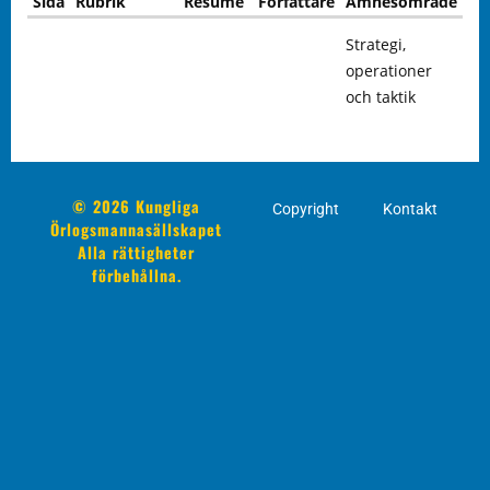
Sida
Rubrik
Resumé
Författare
Ämnesområde
Strategi,
operationer
och taktik
© 2026 Kungliga
Copyright
Kontakt
Örlogsmannasällskapet
Alla rättigheter
förbehållna.