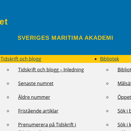
et
SVERIGES MARITIMA AKADEMI
Tidskrift och blogg
Bibliotek
Tidskrift och blogg – Inledning
Biblio
Senaste numret
Målsä
Äldre nummer
Öppet
Fristående artiklar
Sök i 
Prenumerera på Tidskrift i
Sök i 