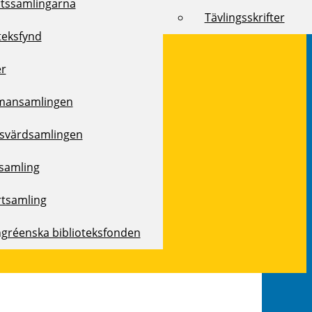
rtssamlingarna
Tävlingsskrifter
teksfynd
er
mansamlingen
svärdsamlingen
samling
rtsamling
ngréenska biblioteksfonden