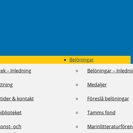
Belöningar
tek – Inledning
Belöningar – Inledni
ttning
Medaljer
tider & kontakt
Föreslå belöningar
biblioteket
Tamms fond
konst- och
Marinlitteraturföre