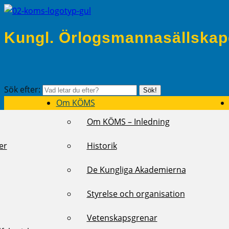
Kungl. Örlogsmannasällskap
Sök efter:
Sök!
Om KÖMS
Om KÖMS – Inledning
er
Historik
De Kungliga Akademierna
Styrelse och organisation
Vetenskapsgrenar