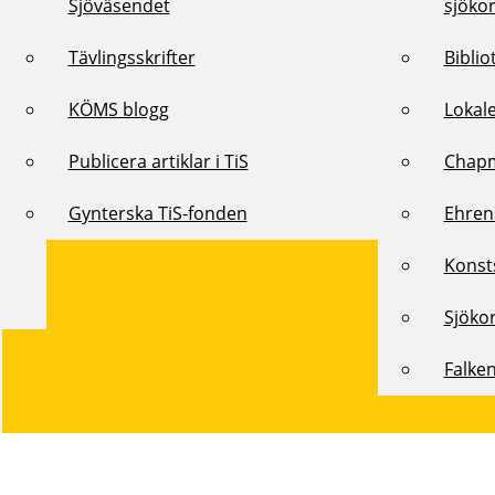
Sjöväsendet
sjöko
Tävlingsskrifter
Biblio
KÖMS blogg
Lokal
Publicera artiklar i TiS
Chap
Gynterska TiS-fonden
Ehren
Konst
Sjöko
Falke