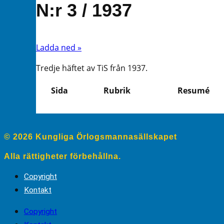
N:r 3 / 1937
Ladda ned »
Tredje häftet av TiS från 1937.
Sida
Rubrik
Resumé
© 2026 Kungliga Örlogsmannasällskapet
Alla rättigheter förbehållna.
Copyright
Kontakt
Copyright