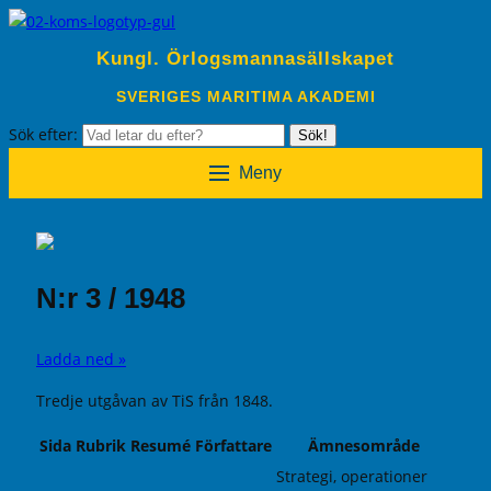
Kungl. Örlogsmannasällskapet
SVERIGES MARITIMA AKADEMI
Sök efter:
Sök!
Meny
N:r 3 / 1948
Ladda ned »
Tredje utgåvan av TiS från 1848.
Sida
Rubrik
Resumé
Författare
Ämnesområde
Strategi, operationer