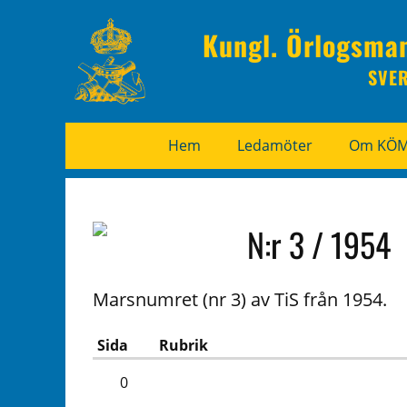
Kungl. Örlogsma
SVE
Hem
Ledamöter
Om KÖ
N:r 3 / 1954
Marsnumret (nr 3) av TiS från 1954.
Sida
Rubrik
0