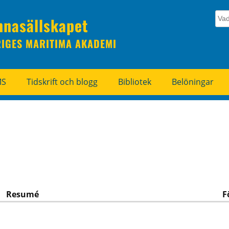
nnasällskapet
RIGES MARITIMA AKADEMI
MS
Tidskrift och blogg
Bibliotek
Belöningar
Resumé
F