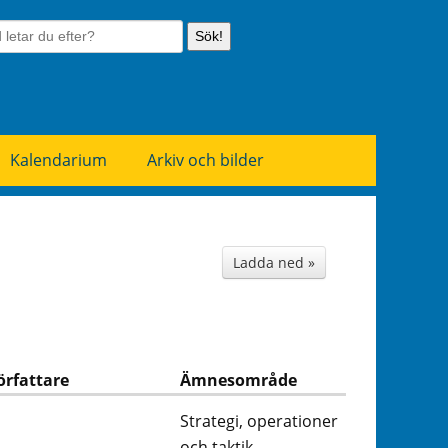
Sök!
Kalendarium
Arkiv och bilder
Ladda ned »
örfattare
Ämnesområde
Strategi, operationer
och taktik