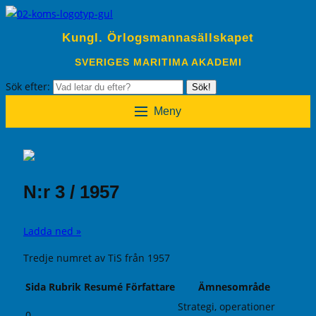
Kungl. Örlogsmannasällskapet
SVERIGES MARITIMA AKADEMI
Sök efter:
Sök!
Meny
N:r 3 / 1957
Ladda ned »
Tredje numret av TiS från 1957
Sida
Rubrik
Resumé
Författare
Ämnesområde
Strategi, operationer
0