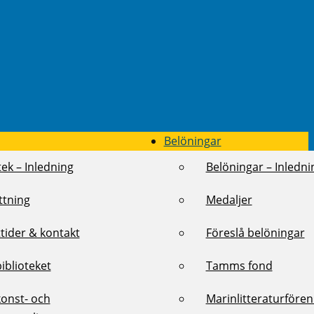
Belöningar
tek – Inledning
Belöningar – Inledni
ttning
Medaljer
tider & kontakt
Föreslå belöningar
biblioteket
Tamms fond
konst- och
Marinlitteraturföre