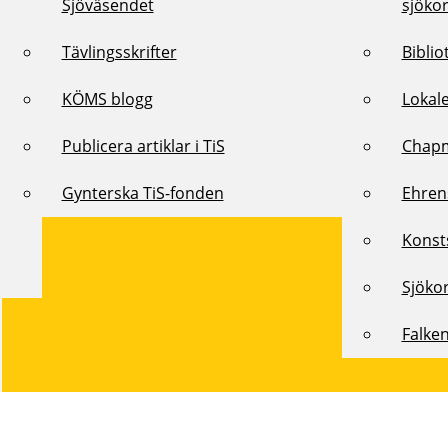
Sjöväsendet
sjöko
Tävlingsskrifter
Biblio
KÖMS blogg
Lokal
Publicera artiklar i TiS
Chap
Gynterska TiS-fonden
Ehren
Konst
Sjöko
Falke