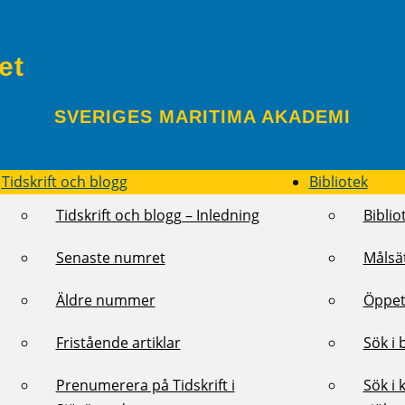
et
SVERIGES MARITIMA AKADEMI
Tidskrift och blogg
Bibliotek
Tidskrift och blogg – Inledning
Biblio
Senaste numret
Målsä
Äldre nummer
Öppet
Fristående artiklar
Sök i 
Prenumerera på Tidskrift i
Sök i 