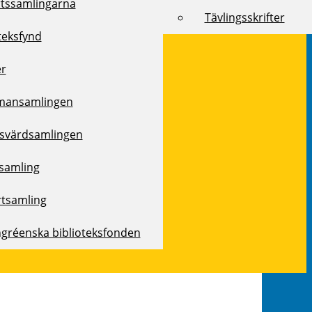
rtssamlingarna
Tävlingsskrifter
teksfynd
er
mansamlingen
svärdsamlingen
samling
rtsamling
ngréenska biblioteksfonden