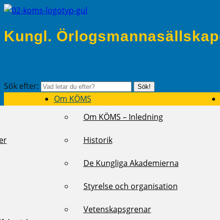
Kungl. Örlogsmannasällskap
Sök efter:
Sök!
Om KÖMS
Om KÖMS – Inledning
er
Historik
De Kungliga Akademierna
Styrelse och organisation
Vetenskapsgrenar