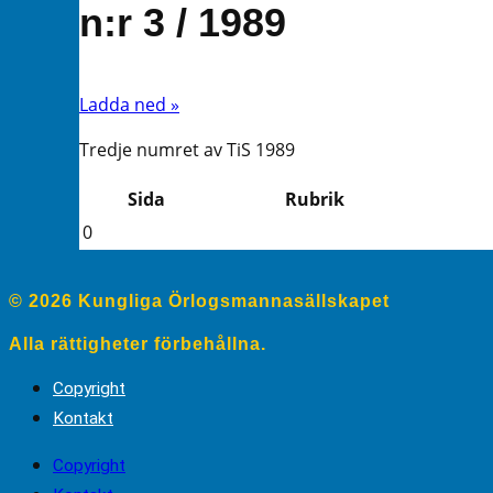
n:r 3 / 1989
Ladda ned »
Tredje numret av TiS 1989
Sida
Rubrik
0
© 2026 Kungliga Örlogsmannasällskapet
Alla rättigheter förbehållna.
Copyright
Kontakt
Copyright