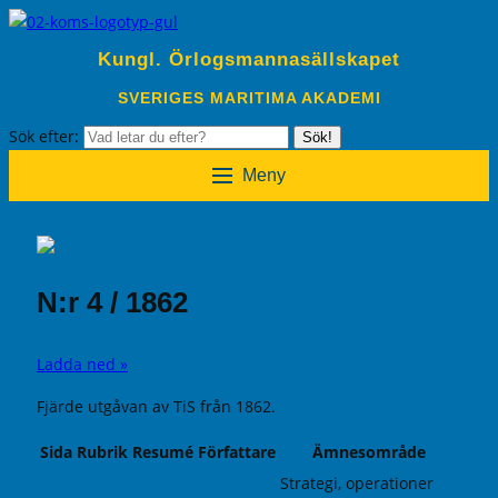
Kungl. Örlogsmannasällskapet
SVERIGES MARITIMA AKADEMI
Sök efter:
Sök!
Meny
N:r 4 / 1862
Ladda ned »
Fjärde utgåvan av TiS från 1862.
Sida
Rubrik
Resumé
Författare
Ämnesområde
Strategi, operationer