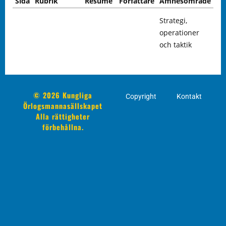
Sida
Rubrik
Resumé
Författare
Ämnesområde
Strategi,
operationer
och taktik
© 2026 Kungliga
Copyright
Kontakt
Örlogsmannasällskapet
Alla rättigheter
förbehållna.