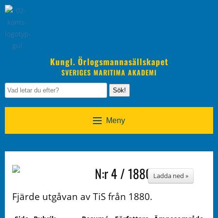
Kungl. Örlogsmannasällskapet
SVERIGES MARITIMA AKADEMI
Sök!
Meny
N:r 4 / 1880
Ladda ned »
Fjärde utgåvan av TiS från 1880.