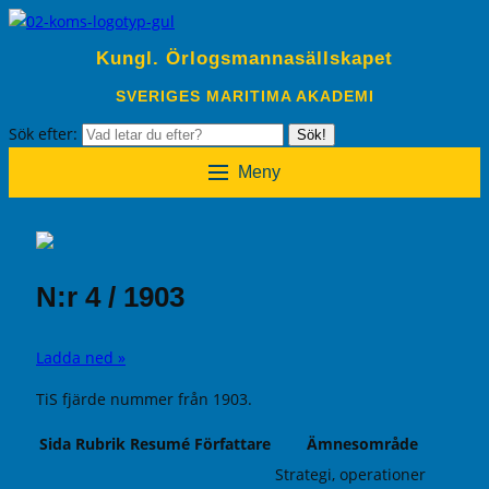
Kungl. Örlogsmannasällskapet
SVERIGES MARITIMA AKADEMI
Sök efter:
Sök!
Meny
N:r 4 / 1903
Ladda ned »
TiS fjärde nummer från 1903.
Sida
Rubrik
Resumé
Författare
Ämnesområde
Strategi, operationer